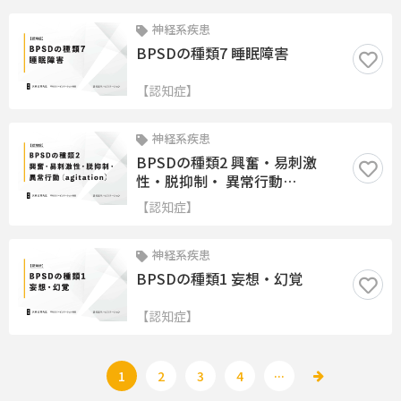
神経系疾患
BPSDの種類7 睡眠障害
【認知症】
神経系疾患
BPSDの種類2 興奮・易刺激
性・脱抑制・ 異常行動
（agitation)
【認知症】
神経系疾患
BPSDの種類1 妄想・幻覚
【認知症】
...
1
2
3
4