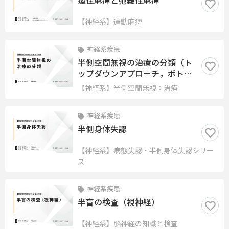
痙性麻痺と弛緩性麻痺
【神経系】運動麻痺
神経系疾患
半側空間無視の治療の分類（ト
ップダウンアプローチ，ボトム
アップアプローチ，非侵襲的脳
【神経系】半側空間無視：治療
刺激アプローチ）
神経系疾患
半側身体失認
【神経系】病態失認・半側身体失認シリー
ズ
神経系疾患
半盲の検査（視神経）
【神経系】脳神経の知識と検査