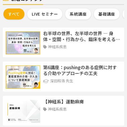
すべて
LIVE セミナー
系統講座
基礎講座
右半球の世界、左半球の世界 ― 身
体・空間・行為から、臨床を考える
―
神経系疾患
第6講座：pushingのある症例に対す
る介助やアプローチの工夫
深田和浩 先生
【神経系】運動麻痺
神経系疾患