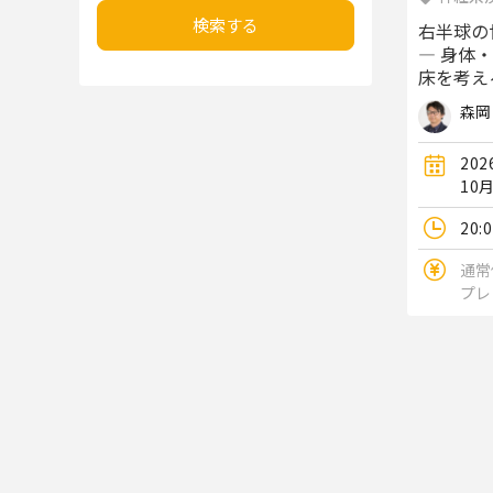
検索する
右半球の
― 身体
床を考え
森岡
20
10
20:
通常
プレ