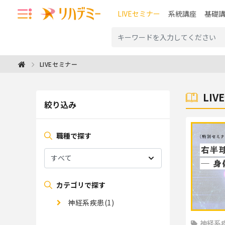
LIVEセミナー
系統講座
基礎
LIVEセミナー
LI
絞り込み
職種で探す
カテゴリで探す
神経系疾患(1)
神経系