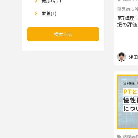
糖尿病(7)
糖尿病に
栄養(1)
第7講座
援の評価
検索する
浅田
循環器疾