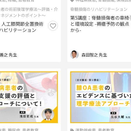
者教育
患者の術前後理学療法～評価・介
脊髄損傷のリハビリテーション
マネジメントのポイント～
第5講座：脊髄損傷者の車椅
：人工膝関節全置換術
と環境設定 -褥瘡予防の観点
ハビリテーション
から-
善之 先生
森田智之 先生
患, 糖尿病, 患者教育
運動器疾患, 患者教育