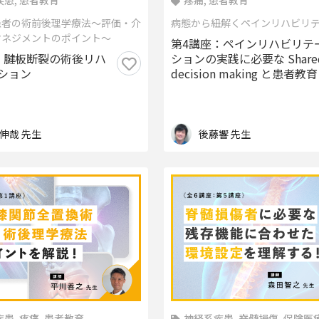
患, 患者教育
疼痛, 患者教育
患者の術前後理学療法～評価・介
病態から紐解くペインリハビリ
マネジメントのポイント～
第4講座：ペインリハビリテ
：腱板断裂の術後リハ
ションの実践に必要な Share
ション
decision making と患者教育
伸哉 先生
後藤響 先生
患, 疼痛, 患者教育
神経系疾患, 脊髄損傷, 保険医療