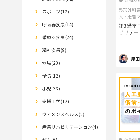
運動器疾
整形外科
スポーツ(12)
入・患者
呼吸器疾患(14)
第3講座
ビリテー
循環器疾患(24)
精神疾患(9)
原田
地域(23)
予防(12)
小児(33)
支援工学(12)
ウィメンズヘルス(8)
産業リハビリテーション(4)
運動器疾
がん(6)