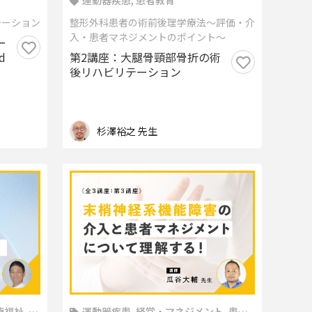
運動器疾患, 患者教育
テーション
整形外科患者の術前後理学療法～評価・介
入・患者マネジメントのポイント～
ー
d
第2講座：大腿骨頸部骨折の術
後リハビリテーション
杉澤裕之 先生
福祉, 患
運動器疾患, 経営・マネジメント, 患者