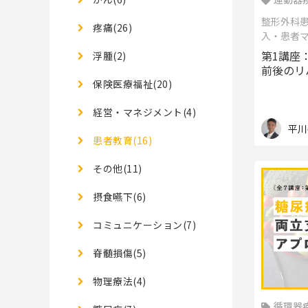
整形外科
疼痛(26)
入・患者
第1講座
浮腫(2)
前後のリ
保険医療福祉(20)
経営・マネジメント(4)
平川
患者教育(16)
その他(11)
摂食嚥下(6)
コミュニケーション(7)
脊髄損傷(5)
物理療法(4)
循環器疾