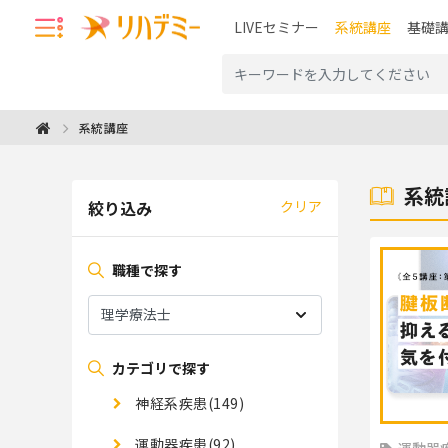
LIVEセミナー
系統講座
基礎
系統講座
系統
絞り込み
クリア
職種で探す
カテゴリで探す
神経系疾患(149)
運動器疾患(92)