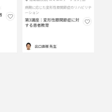
教育
法
病期に応じた変形性膝関節症のリハビリテ
ーション
者
第3講座：変形性膝関節症に対
する患者教育
出口直樹 先生