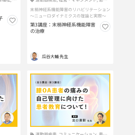
教育
末梢神経系機能障害のリハビリテーション
～ニューロダイナミクスの理論と実際～
子
第3講座：末梢神経系機能障害
の治療
瓜谷大輔 先生
運動器疾患, コミュニケーション, 患者