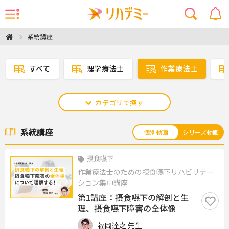
系統講座
すべて
理学療法士
作業療法士
カテゴリで探す
系統講座
個別動画
シリーズ動画
摂食嚥下
作業療法士のための摂食嚥下リハビリテー
ション集中講座
第1講座：摂食嚥下の解剖と生
理、摂食嚥下障害の全体像
福岡達之 先生