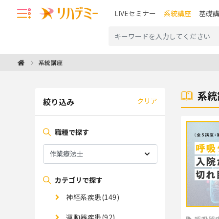
LIVEセミナー
系統講座
基礎
系統講座
系統
絞り込み
クリア
職種で探す
カテゴリで探す
神経系疾患(149)
運動器疾患(92)