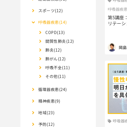
呼吸器疾
呼吸器疾
スポーツ(12)
第5講座
呼吸器疾患(14)
リテーシ
COPD(13)
間質性肺炎(12)
岡島
肺炎(12)
肺がん(12)
呼吸不全(11)
その他(11)
循環器疾患(24)
精神疾患(9)
地域(23)
呼吸器疾
予防(12)