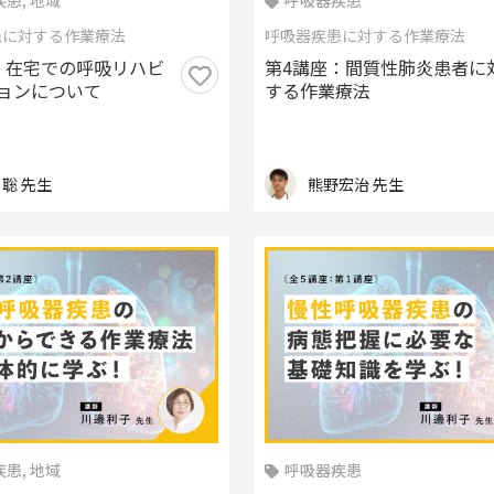
患, 地域
呼吸器疾患
患に対する作業療法
呼吸器疾患に対する作業療法
：在宅での呼吸リハビ
第4講座：間質性肺炎患者に
ョンについて
する作業療法
 聡 先生
熊野宏治 先生
患, 地域
呼吸器疾患