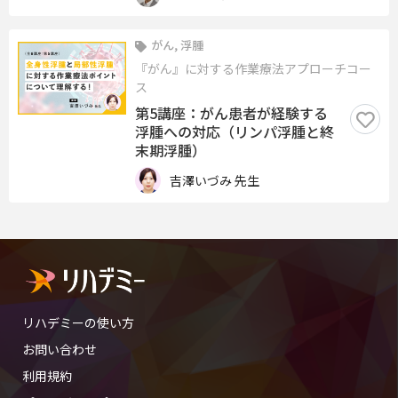
がん, 浮腫
『がん』に対する作業療法アプローチコー
ス
第5講座：がん患者が経験する
浮腫への対応（リンパ浮腫と終
末期浮腫）
吉澤いづみ 先生
リハデミーの使い方
お問い合わせ
利用規約