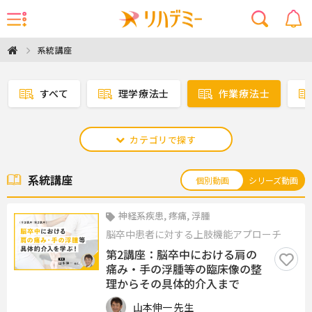
系統講座
すべて
理学療法士
作業療法士
カテゴリで探す
系統講座
個別動画
シリーズ動画
神経系疾患, 疼痛, 浮腫
脳卒中患者に対する上肢機能アプローチ
第2講座：脳卒中における肩の
痛み・手の浮腫等の臨床像の整
理からその具体的介入まで
山本伸一 先生