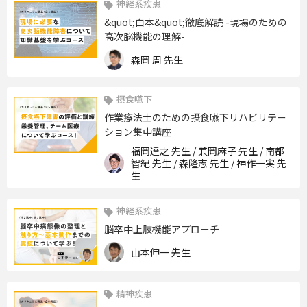
神経系疾患
&quot;白本&quot;徹底解読 -現場のための
高次脳機能の理解-
森岡 周 先生
摂食嚥下
作業療法士のための摂食嚥下リハビリテー
ション集中講座
福岡達之 先生 / 兼岡麻子 先生 / 南都
智紀 先生 / 森隆志 先生 / 神作一実 先
生
神経系疾患
脳卒中上肢機能アプローチ
山本伸一 先生
精神疾患