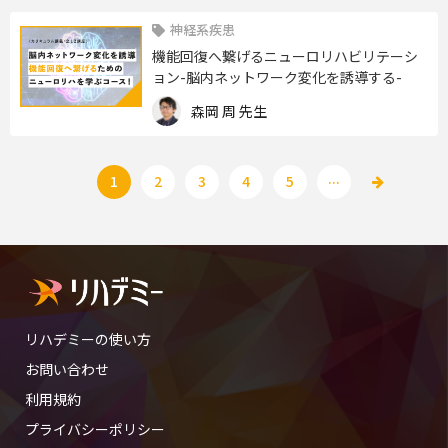
神経系疾患
機能回復へ繋げるニューロリハビリテーシ
ョン-脳内ネットワーク変化を誘導する-
森岡 周 先生
...
1
2
3
4
5
リハデミーの使い方
お問い合わせ
利用規約
プライバシーポリシー