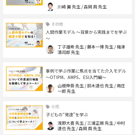
川崎 翼 先生 / 森岡 周 先生
その他
人間作業モデル ～背景から実践までを学ぶ
～
丁子雄希 先生 / 藤本一博 先生 / 梅津
清司郎 先生
事例で学ぶ作業に焦点を当てた介入モデル
〜OTIPM、AMPS、ESI入門編〜
山根伸吾 先生 / 鈴木達也 先生 / 南庄
一郎 先生
小児
子どもの“発達”を学ぶ
浅野大喜 先生 / 三浦正樹 先生 / 中村
達也 先生 / 森岡 周 先生