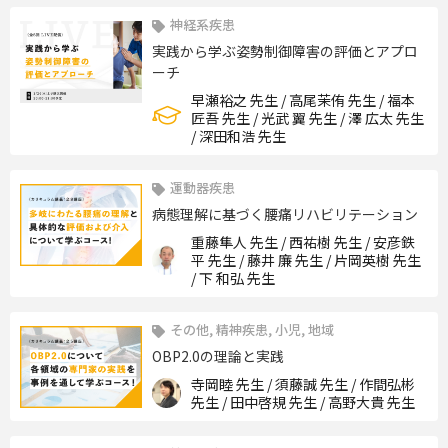
神経系疾患
実践から学ぶ姿勢制御障害の評価とアプロ
ーチ
早瀬裕之 先生 / 高尾茉侑 先生 / 福本
匠吾 先生 / 光武 翼 先生 / 澤 広太 先生
/ 深田和浩 先生
運動器疾患
病態理解に基づく腰痛リハビリテーション
重藤隼人 先生 / 西祐樹 先生 / 安彦鉄
平 先生 / 藤井 廉 先生 / 片岡英樹 先生
/ 下 和弘 先生
その他, 精神疾患, 小児, 地域
OBP2.0の理論と実践
寺岡睦 先生 / 須藤誠 先生 / 作間弘彬
先生 / 田中啓規 先生 / 高野大貴 先生