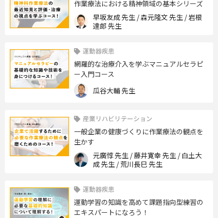
作業療法における精神領域の基本シリーズ
早坂友成 先生 / 森元隆文 先生 / 岩根
達郎 先生
運動器疾患
網羅的な治療介入を学ぶマニュアルセラピ
ー入門コース
瓜谷大輔 先生
産業リハビリテーション
一般企業の健康づくりに作業療法の観点を
生かす
元廣惇 先生 / 藤井寛幸 先生 / 白土大
成 先生 / 荒川長巳 先生
運動器疾患
運動学習の知識を高めて課題指向型練習の
エキスパートになろう！