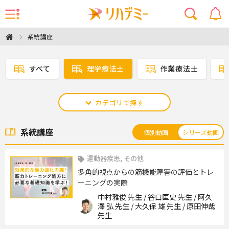
系統講座
すべて
理学療法士
作業療法士
カテゴリで探す
系統講座
個別動画
シリーズ動画
運動器疾患, その他
多角的視点からの筋機能障害の評価とトレ
ーニングの実際
中村雅俊 先生 / 谷口匡史 先生 / 阿久
澤 弘 先生 / 大久保 雄 先生 / 原田伸哉
先生