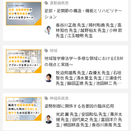
運動器疾患
足部・足関節の構造・機能とリハビリテー
ション
長谷川正哉 先生 / 岡村和典 先生 / 高
林知也 先生 / 越野裕太 先生 / 小林 匠
先生 / 江玉睦明 先生
地域
地域理学療法学〜多様な領域におけるEBM
の視点と実践〜
牧迫飛雄馬 先生 / 森優太 先生 / 石垣
智也 先生 / 清水夏生 先生 / 三浦佳代
先生 / 脇田正徳 先生 / 池田耕二 先生 /
尾川達也 先生
神経系疾患
姿勢制御に関係する各要因の臨床応用
光武 翼 先生 / 安田和弘 先生 / 萬井太
規 先生 / 田代英之 先生 / 冨田洋介 先
生 / 植田耕造 先生 / 長谷川直哉 先生