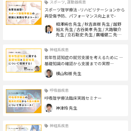
スポーツ, 運動器疾患
スポーツ理学療法 -リハビリテーションから
再受傷予防、パフォーマンス向上まで-
相澤純也 先生 / 秋吉直樹 先生 / 越野
裕太 先生 / 古谷英孝 先生 / 大路駿介
先生 / 立石聡史 先生 / 廣幡健二 先生 /
石谷勇人 先生 / 坂田淳 先生 / 宮森隆
行 先生 / 三木貴弘 先生 / 中村絵美 先
神経系疾患
生
若年性認知症の就労支援を考えるために ―
基礎知識の確認から支援までの実際―
横山和樹 先生
呼吸器疾患
呼吸理学療法臨床実践セミナー
神津玲 先生
神経系疾患