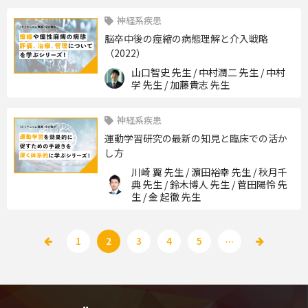
神経系疾患
脳卒中後の痙縮の病態理解と介入戦略
（2022）
山口智史 先生 / 中村潤二 先生 / 中村
学 先生 / 加藤貴志 先生
神経系疾患
運動学習研究の最新の知見と臨床での活か
し方
川崎 翼 先生 / 濵田裕幸 先生 / 秋月千
典 先生 / 鈴木博人 先生 / 菅田陽怜 先
生 / 金 起徹 先生
...
1
2
3
4
5