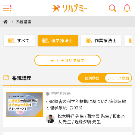
系統講座
すべて
理学療法士
作業療法士
カテゴリで探す
系統講座
個別動画
シリーズ動画
神経系疾患
小脳障害の科学的根拠に基づいた病態理解
と理学療法（2023）
松木明好 先生 / 菊地豊 先生 / 板東杏
太 先生 / 近藤夕騎 先生