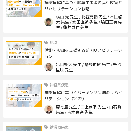
病態理解に基づく脳卒中患者の歩⾏障害と
リハビリテーション戦略
横山 光 先生 / 北谷亮輔 先生 / 本田啓
太 先生 / 水田直道 先生 / 脇田正徳 先
生 / 蓮井成仁 先生
地域
活動・参加を支援する訪問リハビリテーシ
ョン
出口翔太 先生 / 齋藤佑樹 先生 / 笹沼
里味 先生
神経系疾患
病態理解に基づくパーキンソン病のリハビ
リテーション（2023）
菊地豊 先生 / 三上恭平 先生 / 白石眞
先生 / 青木良磨 先生
循環器疾患