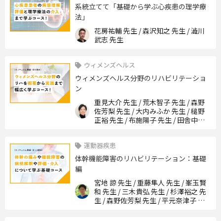
系統立てて「基礎から学ぶ心疾患の理学療
法」
花房祐輔 先生 / 森沢知之 先生 / 澁川
武志 先生
ウィメンズヘルス
ウィメンズヘルス分野のリハビリテーショ
ン
重見大介 先生 / 荒木智子 先生 / 森野
佐芳梨 先生 / 大内みふか 先生 / 槌野
正裕 先生 / 布施陽子 先生 / 田舎中真
由美 先生 / 山﨑愛美 先生
運動器疾患
体幹機能障害のリハビリテーション：基礎
編
宮地 諒 先生 / 重藤隼人 先生 / 峯玉賢
和 先生 / 三木貴弘 先生 / 杉澤裕之 先
生 / 森野佐芳梨 先生 / 平元奈津子 先
生 / 吉田亮太 先生