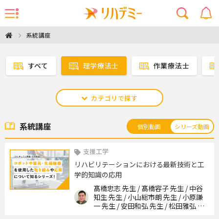
系統講座
すべて
理学療法士
作業療法士
カテゴリで探す
系統講座
個別動画
シリーズ動画
支援工学
リハビリテーションにおける最新技術と工
学的知識の応用
髙橋忠志 先生 / 髙橋容子 先生 / 中谷
知生 先生 / 小山総市朗 先生 / 小原謙
一 先生 / 安田和弘 先生 / 松田雅弘 先
生