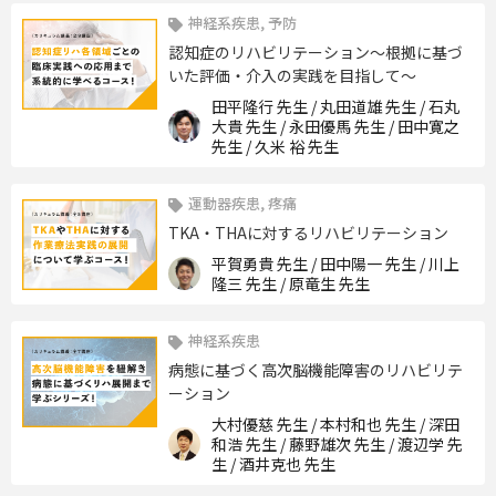
神経系疾患, 予防
認知症のリハビリテーション〜根拠に基づ
いた評価・介入の実践を目指して〜
田平隆行 先生 / 丸田道雄 先生 / 石丸
大貴 先生 / 永田優馬 先生 / 田中寛之
先生 / 久米 裕 先生
運動器疾患, 疼痛
TKA・THAに対するリハビリテーション
平賀勇貴 先生 / 田中陽一 先生 / 川上
隆三 先生 / 原竜生 先生
神経系疾患
病態に基づく高次脳機能障害のリハビリテ
ーション
大村優慈 先生 / 本村和也 先生 / 深田
和浩 先生 / 藤野雄次 先生 / 渡辺学 先
生 / 酒井克也 先生