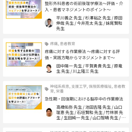
整形外科患者の術前後理学療法～評価・介
入・患者マネジメントのポイント～
平川善之 先生 / 杉澤裕之 先生 / 原田
伸哉 先生 / 今井亮太 先生 / 妹尾賢和
先生
疼痛, 患者教育
疼痛に対する作業療法 ～疼痛に対する評
価・実践方略からマネジメントまで～
田中陽一 先生 / 平賀勇貴 先生 / 原竜
生 先生 / 川上隆三 先生
神経系疾患, 支援工学, 保険医療福祉, 患者教
育, 栄養
急性期・回復期における脳卒中の作業療法
高橋佑弥 先生 / 池田吉隆 先生 / 山口
理恵 先生 / 石垣賢和 先生 / 竹林崇 先
生 / 生田純一 先生 / 山口智晴 先生 / 庵
本直矢 先生 / 串田英之 先生 / 成田雄
一 先生 / 加藤貴志 先生 / 野々垣睦美