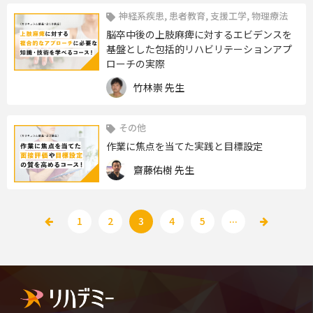
神経系疾患, 患者教育, 支援工学, 物理療法
脳卒中後の上肢麻痺に対するエビデンスを
基盤とした包括的リハビリテーションアプ
ローチの実際
竹林崇 先生
その他
作業に焦点を当てた実践と目標設定
齋藤佑樹 先生
...
1
2
3
4
5