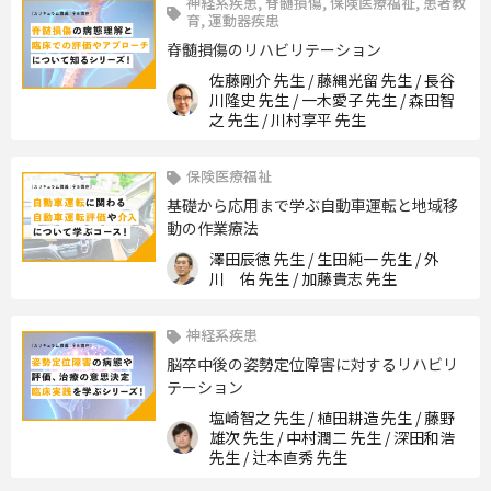
神経系疾患, 脊髄損傷, 保険医療福祉, 患者教
先生
育, 運動器疾患
脊髄損傷のリハビリテーション
佐藤剛介 先生 / 藤縄光留 先生 / 長谷
川隆史 先生 / 一木愛子 先生 / 森田智
之 先生 / 川村享平 先生
保険医療福祉
基礎から応用まで学ぶ自動車運転と地域移
動の作業療法
澤田辰徳 先生 / 生田純一 先生 / 外
川 佑 先生 / 加藤貴志 先生
神経系疾患
脳卒中後の姿勢定位障害に対するリハビリ
テーション
塩崎智之 先生 / 植田耕造 先生 / 藤野
雄次 先生 / 中村潤二 先生 / 深田和浩
先生 / 辻本直秀 先生