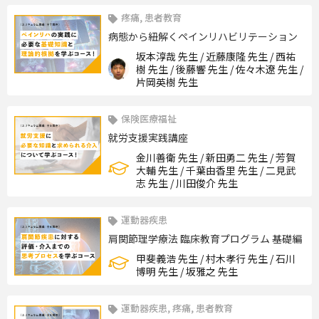
疼痛, 患者教育
病態から紐解くペインリハビリテーション
坂本淳哉 先生 / 近藤康隆 先生 / 西祐
樹 先生 / 後藤響 先生 / 佐々木遼 先生 /
片岡英樹 先生
保険医療福祉
就労支援実践講座
金川善衛 先生 / 新田勇二 先生 / 芳賀
大輔 先生 / 千葉由香里 先生 / 二見武
志 先生 / 川田俊介 先生
運動器疾患
肩関節理学療法 臨床教育プログラム 基礎編
甲斐義浩 先生 / 村木孝行 先生 / 石川
博明 先生 / 坂雅之 先生
運動器疾患, 疼痛, 患者教育