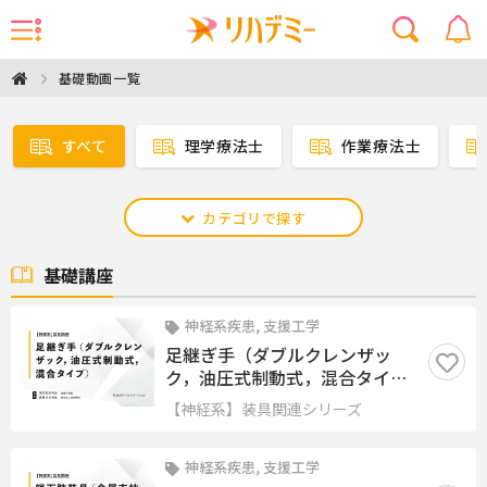
基礎動画一覧
すべて
理学療法士
作業療法士
カテゴリで探す
基礎講座
神経系疾患, 支援工学
足継ぎ手（ダブルクレンザッ
ク，油圧式制動式，混合タイ
プ）
【神経系】装具関連シリーズ
神経系疾患, 支援工学