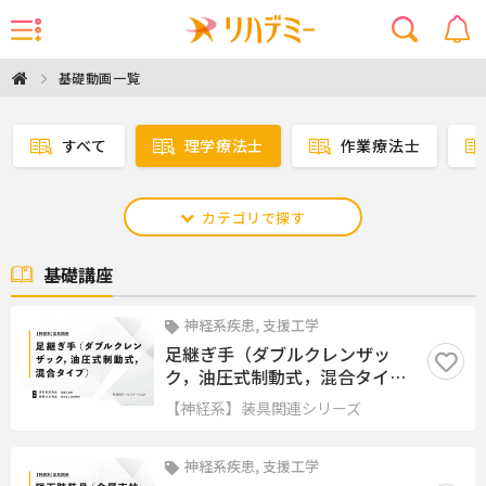
基礎動画一覧
すべて
理学療法士
作業療法士
カテゴリで探す
基礎講座
神経系疾患, 支援工学
足継ぎ手（ダブルクレンザッ
ク，油圧式制動式，混合タイ
プ）
【神経系】装具関連シリーズ
神経系疾患, 支援工学