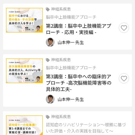
神経系疾患
脳卒中上肢機能アプローチ
第2講座：脳卒中上肢機能アプ
ローチ - 応用・実技編 -
山本伸一 先生
神経系疾患
脳卒中上肢機能アプローチ
第3講座：脳卒中への臨床的ア
プローチ -高次脳機能障害等の
具体的工夫-
山本伸一 先生
神経系疾患
認知症のリハビリテーション〜根拠に基づ
いた評価・介入の実践を目指して〜