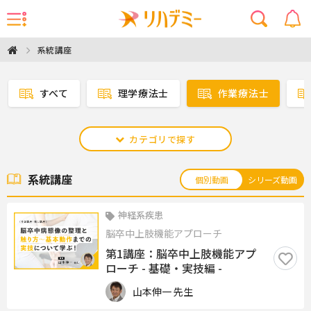
系統講座
すべて
理学療法士
作業療法士
カテゴリで探す
系統講座
個別動画
シリーズ動画
神経系疾患
脳卒中上肢機能アプローチ
第1講座：脳卒中上肢機能アプ
ローチ - 基礎・実技編 -
山本伸一 先生