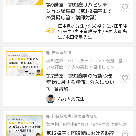
第9講座：認知症リハビリテー
ション総集編（第1-8講座まで
の質疑応答・講師対談）
田中寛之 先生 / 久米 裕 先生 / 田平隆
行 先生 / 丸田道雄 先生 / 石丸大貴 先
生 / 永田優馬 先生
神経系疾患
認知症のリハビリテーション〜根拠に基づ
いた評価・介入の実践を目指して〜
第7講座：認知症者の行動心理
症状に対する評価、介入につい
て -各論編-
石丸大貴 先生
神経系疾患, 保険医療福祉
急性期・回復期における脳卒中の作業療法
第13講座：回復期における脳卒