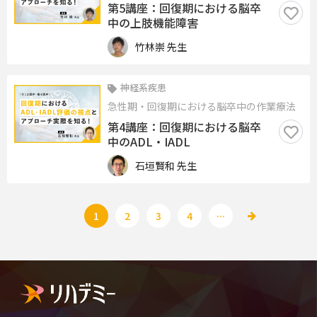
第5講座：回復期における脳卒
中の上肢機能障害
竹林崇 先生
神経系疾患
急性期・回復期における脳卒中の作業療法
第4講座：回復期における脳卒
中のADL・IADL
石垣賢和 先生
...
1
2
3
4