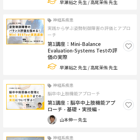
早瀬裕之 先生 / 高尾茉侑 先生
神経系疾患
実践から学ぶ姿勢制御障害の評価とアプロ
ーチ
第1講座：Mini-Balance
Evaluation-Systems Testの評
価の実際
早瀬裕之 先生 / 高尾茉侑 先生
神経系疾患
脳卒中上肢機能アプローチ
第1講座：脳卒中上肢機能アプ
ローチ - 基礎・実技編 -
山本伸一 先生
神経系疾患