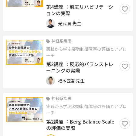
第4講座 ：前庭リハビリテーシ
ョンの実際
光武 翼 先生
神経系疾患
実践から学ぶ姿勢制御障害の評価とアプロ
ーチ
第3講座 ：反応的バランストレ
ーニングの実際
福本匠吾 先生
神経系疾患
実践から学ぶ姿勢制御障害の評価とアプロ
ーチ
第2講座 ：Berg Balance Scale
の評価の実際