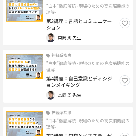
"白本"徹底解読 -現場のための高次脳機能の
理解-
第3講座：言語とコミュニケー
ション
森岡 周 先生
神経系疾患
"白本"徹底解読 -現場のための高次脳機能の
理解-
第4講座：自己意識とディシジ
ョンメイキング
森岡 周 先生
神経系疾患
"白本"徹底解読 -現場のための高次脳機能の
理解-
第2講座：知覚とキネステーゼ