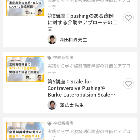
実践から学ぶ姿勢制御障害の評価とアプロ
ーチ
第6講座：pushingのある症例
に対する介助やアプローチの工
夫
深田和浩 先生
神経系疾患
実践から学ぶ姿勢制御障害の評価とアプロ
ーチ
第5講座：Scale for
Contraversive Pushingや
Burke Lateropulsion Scaleの
実際
澤 広太 先生
神経系疾患
実践から学ぶ姿勢制御障害の評価とアプロ
ーチ