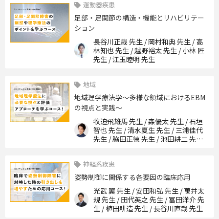
運動器疾患
足部・足関節の構造・機能とリハビリテー
ション
長谷川正哉 先生 / 岡村和典 先生 / 高
林知也 先生 / 越野裕太 先生 / 小林 匠
先生 / 江玉睦明 先生
地域
地域理学療法学〜多様な領域におけるEBM
の視点と実践〜
牧迫飛雄馬 先生 / 森優太 先生 / 石垣
智也 先生 / 清水夏生 先生 / 三浦佳代
先生 / 脇田正徳 先生 / 池田耕二 先生 /
尾川達也 先生
神経系疾患
姿勢制御に関係する各要因の臨床応用
光武 翼 先生 / 安田和弘 先生 / 萬井太
規 先生 / 田代英之 先生 / 冨田洋介 先
生 / 植田耕造 先生 / 長谷川直哉 先生