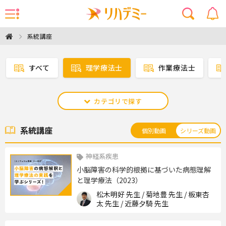
系統講座
すべて
理学療法士
作業療法士
カテゴリで探す
系統講座
個別動画
シリーズ動画
神経系疾患
小脳障害の科学的根拠に基づいた病態理解
と理学療法（2023）
松木明好 先生 / 菊地豊 先生 / 板東杏
太 先生 / 近藤夕騎 先生