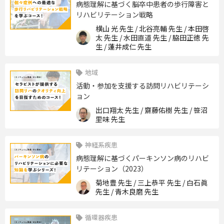
病態理解に基づく脳卒中患者の歩⾏障害と
リハビリテーション戦略
横山 光 先生 / 北谷亮輔 先生 / 本田啓
太 先生 / 水田直道 先生 / 脇田正徳 先
生 / 蓮井成仁 先生
地域
活動・参加を支援する訪問リハビリテーシ
ョン
出口翔太 先生 / 齋藤佑樹 先生 / 笹沼
里味 先生
神経系疾患
病態理解に基づくパーキンソン病のリハビ
リテーション（2023）
菊地豊 先生 / 三上恭平 先生 / 白石眞
先生 / 青木良磨 先生
循環器疾患