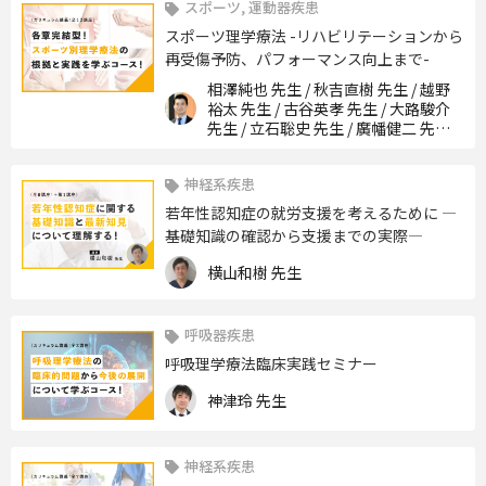
スポーツ, 運動器疾患
スポーツ理学療法 -リハビリテーションから
再受傷予防、パフォーマンス向上まで-
相澤純也 先生 / 秋吉直樹 先生 / 越野
裕太 先生 / 古谷英孝 先生 / 大路駿介
先生 / 立石聡史 先生 / 廣幡健二 先生 /
石谷勇人 先生 / 坂田淳 先生 / 宮森隆
行 先生 / 三木貴弘 先生 / 中村絵美 先
神経系疾患
生
若年性認知症の就労支援を考えるために ―
基礎知識の確認から支援までの実際―
横山和樹 先生
呼吸器疾患
呼吸理学療法臨床実践セミナー
神津玲 先生
神経系疾患