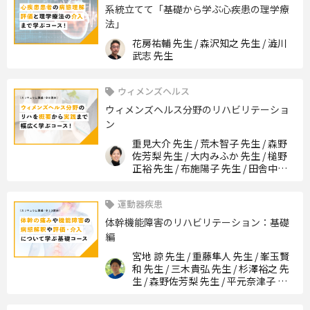
系統立てて「基礎から学ぶ心疾患の理学療
法」
花房祐輔 先生 / 森沢知之 先生 / 澁川
武志 先生
ウィメンズヘルス
ウィメンズヘルス分野のリハビリテーショ
ン
重見大介 先生 / 荒木智子 先生 / 森野
佐芳梨 先生 / 大内みふか 先生 / 槌野
正裕 先生 / 布施陽子 先生 / 田舎中真
由美 先生 / 山﨑愛美 先生
運動器疾患
体幹機能障害のリハビリテーション：基礎
編
宮地 諒 先生 / 重藤隼人 先生 / 峯玉賢
和 先生 / 三木貴弘 先生 / 杉澤裕之 先
生 / 森野佐芳梨 先生 / 平元奈津子 先
生 / 吉田亮太 先生