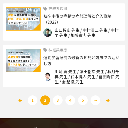
神経系疾患
脳卒中後の痙縮の病態理解と介入戦略
（2022）
山口智史 先生 / 中村潤二 先生 / 中村
学 先生 / 加藤貴志 先生
神経系疾患
運動学習研究の最新の知見と臨床での活か
し方
川崎 翼 先生 / 濵田裕幸 先生 / 秋月千
典 先生 / 鈴木博人 先生 / 菅田陽怜 先
生 / 金 起徹 先生
...
1
2
3
4
5