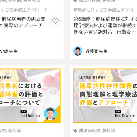
患, 糖尿病, 患者教育
循環器疾患, 糖尿病
対する理学療法アプローチ
糖尿病に対する理学療法アプロ
：糖尿病患者の両立支
第6講座：糖尿病腎症に対す
と実際のアプローチ
理学療法および運動が継続で
きない言い訳対策 −行動変容
理論を用いて−
史成 先生
近藤寛 先生
患, 糖尿病
循環器疾患, 糖尿病