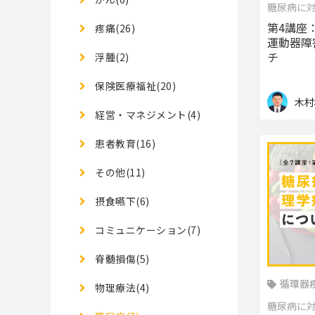
糖尿病に
第4講座
疼痛(26)
運動器障
チ
浮腫(2)
保険医療福祉(20)
木村
経営・マネジメント(4)
患者教育(16)
その他(11)
摂食嚥下(6)
コミュニケーション(7)
脊髄損傷(5)
循環器疾
物理療法(4)
糖尿病に