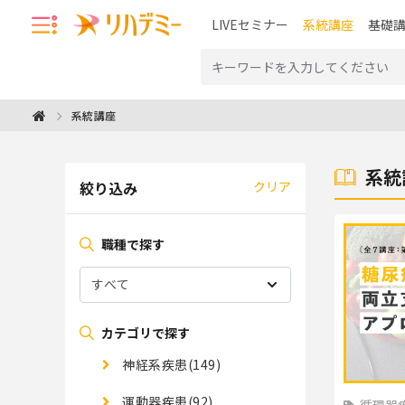
LIVEセミナー
系統講座
基礎
系統講座
系統
絞り込み
クリア
職種で探す
カテゴリで探す
神経系疾患(149)
運動器疾患(92)