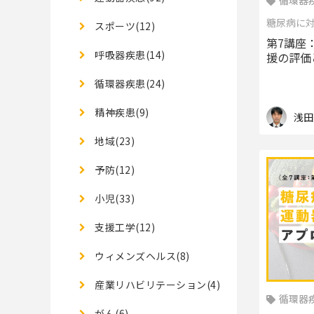
循環器疾
糖尿病に
スポーツ(12)
第7講座
呼吸器疾患(14)
援の評価
循環器疾患(24)
精神疾患(9)
浅田
地域(23)
予防(12)
小児(33)
支援工学(12)
ウィメンズヘルス(8)
産業リハビリテーション(4)
循環器疾
がん(6)