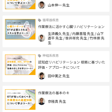
山本伸一 先生
循環器疾患
作業療法に活かす心臓リハビリテーション
生須義久 先生 / 内藤喜隆 先生 / 山下
遊平 先生 / 笹井祥充 先生 / 竹林崇 先
生
神経系疾患
認知症リハビリテーション 根拠に基づいた
評価・アプローチについて
田中寛之 先生
作業療法の基本のキ
京極真 先生