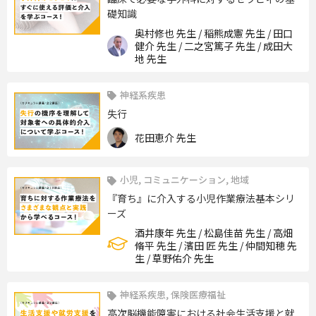
礎知識
奥村修也 先生 / 稲熊成憲 先生 / 田口
健介 先生 / 二之宮篤子 先生 / 成田大
地 先生
神経系疾患
失行
花田恵介 先生
小児, コミュニケーション, 地域
『育ち』に介入する小児作業療法基本シリ
ーズ
酒井康年 先生 / 松島佳苗 先生 / 高畑
脩平 先生 / 濱田 匠 先生 / 仲間知穂 先
生 / 草野佑介 先生
神経系疾患, 保険医療福祉
高次脳機能障害における社会生活支援と就