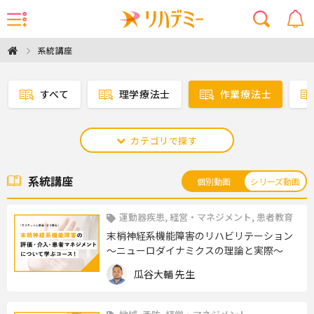
系統講座
すべて
理学療法士
作業療法士
カテゴリで探す
系統講座
個別動画
シリーズ動画
運動器疾患, 経営・マネジメント, 患者教育
末梢神経系機能障害のリハビリテーション
～ニューロダイナミクスの理論と実際～
瓜谷大輔 先生