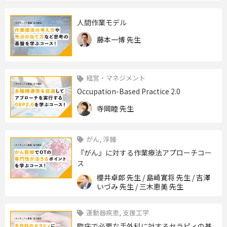
人間作業モデル
藤本一博 先生
経営・マネジメント
Occupation-Based Practice 2.0
寺岡睦 先生
がん, 浮腫
『がん』に対する作業療法アプローチコー
ス
櫻井卓郎 先生 / 島崎寛将 先生 / 吉澤
いづみ 先生 / 三木恵美 先生
運動器疾患, 支援工学
臨床で必要な手外科に対するセラピィの基