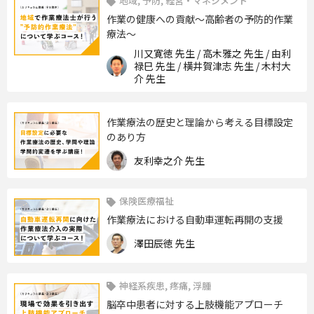
地域, 予防, 経営・マネジメント
作業の健康への貢献〜高齢者の予防的作業
療法〜
川又寛徳 先生 / 高木雅之 先生 / 由利
禄巳 先生 / 横井賀津志 先生 / 木村大
介 先生
作業療法の歴史と理論から考える目標設定
のあり方
友利幸之介 先生
保険医療福祉
作業療法における自動車運転再開の支援
澤田辰徳 先生
神経系疾患, 疼痛, 浮腫
脳卒中患者に対する上肢機能アプローチ