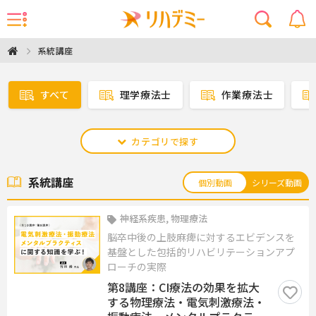
系統講座
すべて
理学療法士
作業療法士
カテゴリで探す
系統講座
個別動画
シリーズ動画
神経系疾患, 物理療法
脳卒中後の上肢麻痺に対するエビデンスを
基盤とした包括的リハビリテーションアプ
ローチの実際
第8講座：CI療法の効果を拡大
する物理療法・電気刺激療法・