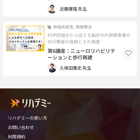
近藤康隆 先生
神経系疾患, 物理療法
科学的視点から捉える脳卒中片麻痺患者の
歩行障害の理解とその再建
第6講座：ニューロリハビリテ
ーションと歩行再建
久保田雅史 先生
リハデミーの使い方
お問い合わせ
利用規約