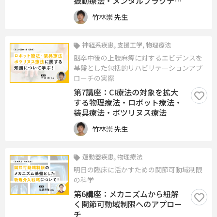
振動療法・メンタルプラクティ
ス
竹林崇 先生
神経系疾患, 支援工学, 物理療法
脳卒中後の上肢麻痺に対するエビデンスを
基盤とした包括的リハビリテーションアプ
ローチの実際
第7講座：CI療法の対象を拡大
する物理療法・ロボット療法・
装具療法・ボツリヌス療法
竹林崇 先生
運動器疾患, 物理療法
明日の臨床に活かすための関節可動域制限
の科学
第6講座：メカニズムから紐解
く関節可動域制限へのアプロー
チ