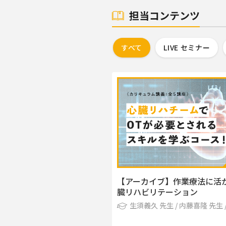
担当コンテンツ
すべて
LIVE セミナー
【アーカイブ】作業療法に活
臓リハビリテーション
生須義久 先生 / 内藤喜隆 先生 
平 先生 / 笹井祥充 先生 / 竹林