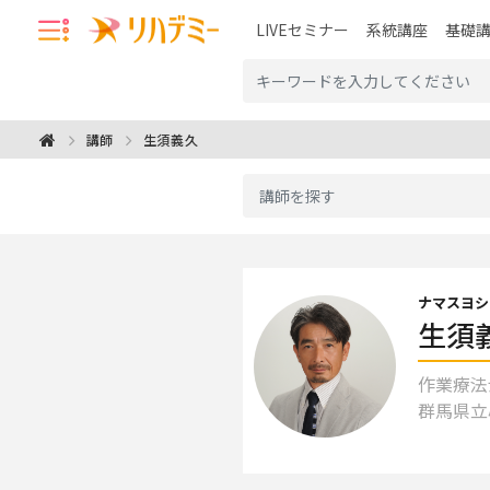
LIVEセミナー
系統講座
基礎
生須義久
講師
ナマスヨシ
生須
作業療法
群馬県立