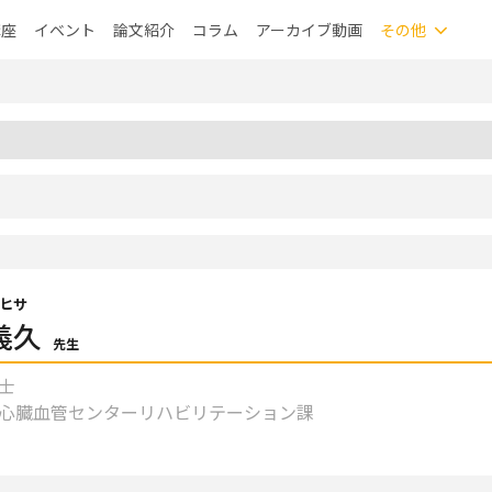
講座
イベント
論文紹介
コラム
アーカイブ動画
その他
ヒサ
義久
先生
士
心臓血管センターリハビリテーション課