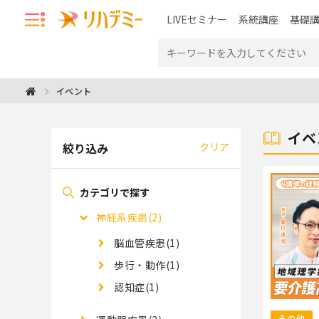
LIVEセミナー
系統講座
基礎
イベント
イベ
絞り込み
クリア
カテゴリで探す
神経系疾患(2)
脳血管疾患(1)
歩行・動作(1)
認知症(1)
その他