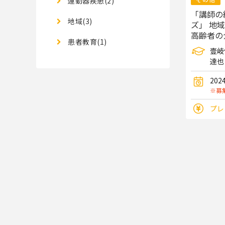
運動器疾患(2)
「講師の
地域(3)
ズ」 地
高齢者の
患者教育(1)
壹岐
達也
202
※募
プレ