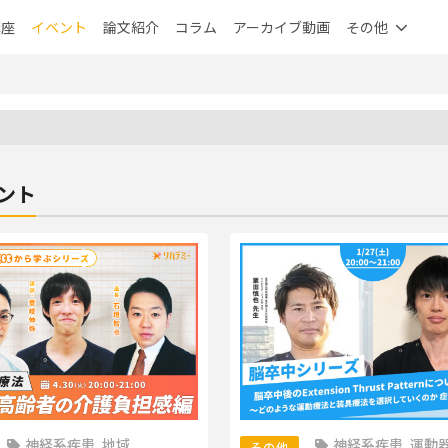
講座
イベント
論文紹介
コラム
アーカイブ動画
その他
ント
神経系疾患, 地域
神経系疾患, 運動
その他