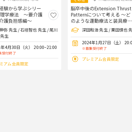
経験から学ぶシリー
脳卒中後のExtension Thrust
域理学療法 ～要介護
Patternについて考える ～ど
介護負担感編～
のような運動療法と装具療法
を選択していくのか、症例を
伸弥 先生 / 石垣智也 先生 / 尾川
深田和浩 先生 / 栗田慎也 
通じて～
 先生
2024年1月27日（土） 20:00
4年4月30日（火） 20:00~21:00
※募集受付終了
集受付終了
プレミアム会員限定
ミアム会員限定