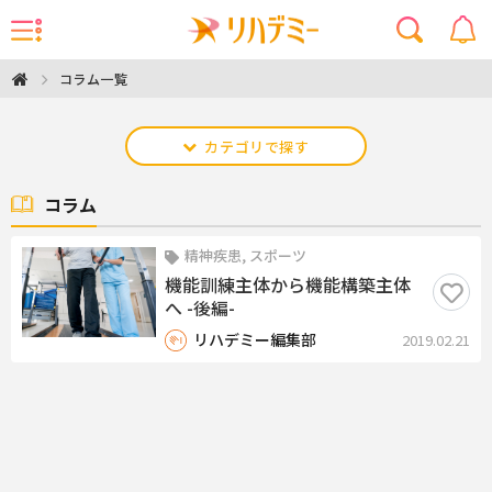
コラム一覧
カテゴリで探す
コラム
精神疾患, スポーツ
機能訓練主体から機能構築主体
へ -後編-
リハデミー編集部
2019.02.21