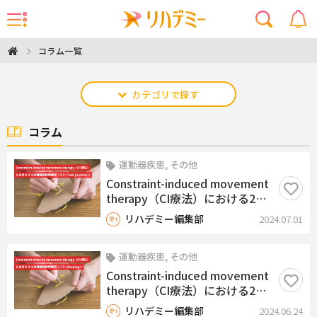
コラム一覧
カテゴリで探す
コラム
運動器疾患, その他
Constraint-induced movement
therapy（CI療法）における2つ
の課題指向型練習（２）〜Task
リハデミー編集部
2024.07.01
practice〜
運動器疾患, その他
Constraint-induced movement
therapy（CI療法）における2つ
の課題指向型練習（１）〜
リハデミー編集部
2024.06.24