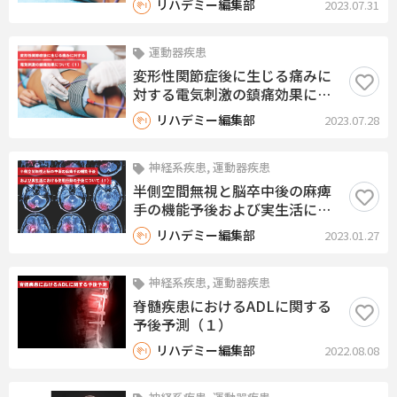
リハデミー編集部
2023.07.31
運動器疾患
変形性関節症後に生じる痛みに
対する電気刺激の鎮痛効果につ
いて（１）
リハデミー編集部
2023.07.28
神経系疾患, 運動器疾患
半側空間無視と脳卒中後の麻痺
手の機能予後および実生活にお
ける使用行動の予後について
リハデミー編集部
2023.01.27
（１）
神経系疾患, 運動器疾患
脊髄疾患におけるADLに関する
予後予測（１）
リハデミー編集部
2022.08.08