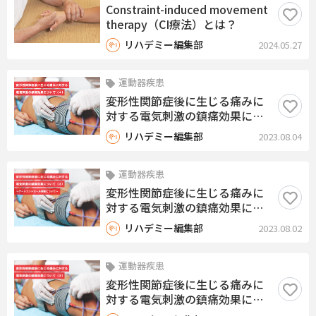
Constraint-induced movement
therapy（CI療法）とは？
リハデミー編集部
2024.05.27
運動器疾患
変形性関節症後に生じる痛みに
対する電気刺激の鎮痛効果につ
いて（４）〜痛みにおけるゲー
リハデミー編集部
2023.08.04
トコントロール理論と経皮的電
気刺激療法の関連性〜
運動器疾患
変形性関節症後に生じる痛みに
対する電気刺激の鎮痛効果につ
いて（３）〜ゲートコントロー
リハデミー編集部
2023.08.02
ル理論について〜
運動器疾患
変形性関節症後に生じる痛みに
対する電気刺激の鎮痛効果につ
いて（２）