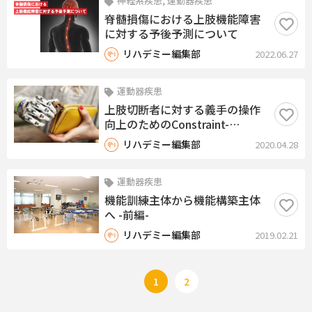
神経系疾患, 運動器疾患
脊髄損傷における上肢機能障害
に対する予後予測について
リハデミー編集部
2022.06.27
運動器疾患
上肢切断者に対する義手の操作
向上のためのConstraint-
induced movement therapy
リハデミー編集部
2020.04.28
運動器疾患
機能訓練主体から機能構築主体
へ -前編-
リハデミー編集部
2019.02.21
1
2