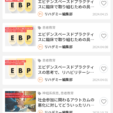
エビデンスベースドプラクティ
スに臨床で取り組むための具体
的な方法：STEP2における様々
リハデミー編集部
2024.04.15
なエビデンスのレベル（情報の
正確性）について理解しよう
患者教育
エビデンスベースドプラクティ
スに臨床で取り組むための具体
的な方法：STEP1について理解
リハデミー編集部
2024.04.08
しよう
患者教育
エビデンスベースドプラクティ
スの思考で、リハビリテーショ
ンの臨床に関わろう
リハデミー編集部
2024.04.01
神経系疾患, 患者教育
社会参加に関わるアウトカムの
悪化に対してどういったリハビ
リテーションアプローチを実施
リハデミー編集部
2023.10.23