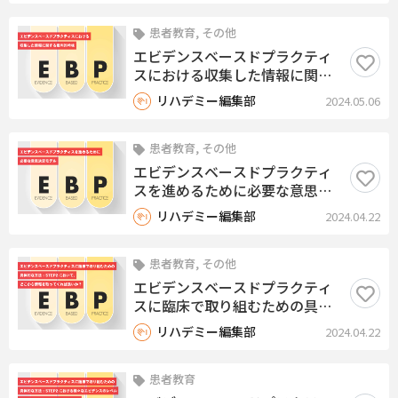
患者教育, その他
エビデンスベースドプラクティ
スにおける収集した情報に関す
る批判的吟味
リハデミー編集部
2024.05.06
患者教育, その他
エビデンスベースドプラクティ
スを進めるために必要な意思決
定モデル
リハデミー編集部
2024.04.22
患者教育, その他
エビデンスベースドプラクティ
スに臨床で取り組むための具体
的な方法：STEP2において、ど
リハデミー編集部
2024.04.22
こから情報を取ってくれば良い
か？
患者教育