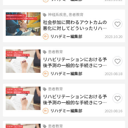
すべきなのか？（２）
神経系疾患, 患者教育
社会参加に関わるアウトカムの
悪化に対してどういったリハビ
リテーションアプローチを実施
リハデミー編集部
2023.10.20
すべきなのか？（１）
患者教育
リハビリテーションにおける予
後予測の一般的な手続きについ
て（５）〜オッズ比について〜
リハデミー編集部
2023.08.18
患者教育
リハビリテーションにおける予
後予測の一般的な手続きについ
て（４）〜リスク比について〜
リハデミー編集部
2023.08.16
患者教育