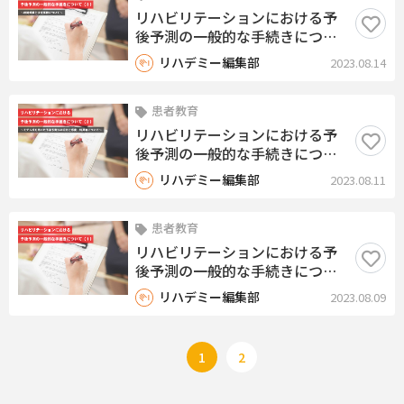
リハビリテーションにおける予
後予測の一般的な手続きについ
て（３）〜相関係数と決定係数
リハデミー編集部
2023.08.14
について〜
患者教育
リハビリテーションにおける予
後予測の一般的な手続きについ
て（２）〜モデル式を用いた予
リハデミー編集部
2023.08.11
後予測法の紹介と感度・特異度
について〜
患者教育
リハビリテーションにおける予
後予測の一般的な手続きについ
て（１）
リハデミー編集部
2023.08.09
1
2