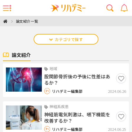
論文紹介一覧
カテゴリで探す
論文紹介
地域
股関節骨折後の予後に性差はあ
るか？
リハデミー編集部
2024.06.26
神経系疾患
神経筋電気刺激は、嚥下機能を
改善するか？
リハデミー編集部
2024.06.25