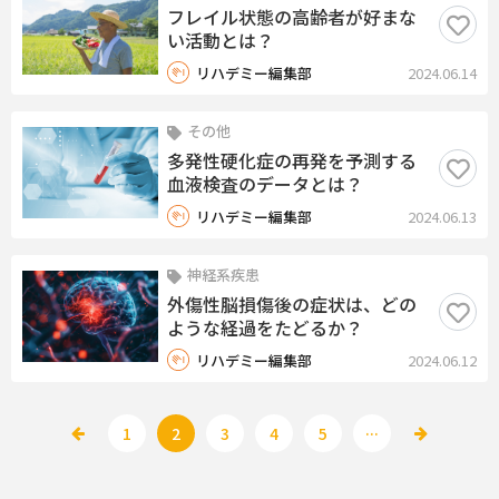
フレイル状態の高齢者が好まな
い活動とは？
リハデミー編集部
2024.06.14
その他
多発性硬化症の再発を予測する
血液検査のデータとは？
リハデミー編集部
2024.06.13
神経系疾患
外傷性脳損傷後の症状は、どの
ような経過をたどるか？
リハデミー編集部
2024.06.12
...
1
2
3
4
5