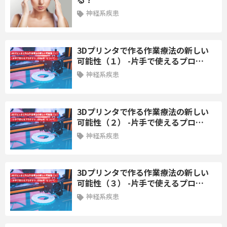
目をしる、評価方法がわかるなど）
神経系疾患
【心大血管編】
3Dプリンタで作る作業療法の新しい
第14講座：重症心疾患患者に対する事例
可能性（１） -片手で使えるプロ…
講師：山下遊平 先生
神経系疾患
＜学習内容＞
重症症例における安全な離床の実現と，それを支える多職種連携
3Dプリンタで作る作業療法の新しい
は重要である．本講義では，適切な医療チームの統合的な介入に
可能性（２） -片手で使えるプロ…
より，離床時の有害事象を最小限に抑えつつ，患者の身体機能を
神経系疾患
改善させることが可能であることを紹介する．また，長期入院に
伴う精神機能の管理も必要であり，患者の希望や安全性を考慮し
たリハビリテーション計画の策定が重要なため事例を通じ一部を
3Dプリンタで作る作業療法の新しい
紹介する．
可能性（３） -片手で使えるプロ…
神経系疾患
＜到達目標＞
重症心疾患患者におけるリスク管理について学び実践に活かす