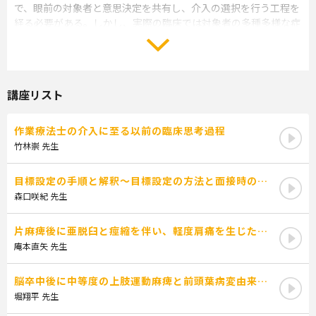
で、眼前の対象者と意思決定を共有し、介入の選択を行う工程を
経る必要がある。しかし、実際の臨床では対象者の多種多様な症
状や重症度、種々の合併症などによって教科書通りの評価を画一
的に遂行できないことが多い。そのため、評価の量的な側面のみ
ならず、質的な解釈を行う必要があるほか、環境因子や個人因子
といった文脈も踏まえて介入を組み立てる必要があるため、臨床
講座リスト
思考過程は非常に複雑となる。このような介入を組み立てる以前
の作業療法における臨床思考過程は、対象者の個別性が高いこと
を理由に経験則に頼らざるを得ない状況がある。しかし、個別性
作業療法士の介入に至る以前の臨床思考過程
が高いといえども、日常生活動作や作業活動を評価する際には一
竹林崇 先生
定の観察眼が存在しているはずであり、その視点を持っているこ
とで種々の疾患や症状から生じる多様な現象に対応する手がかり
目標設定の手順と解釈〜目標設定の方法と面接時の工
となりうる。本研修では、様々な症状や現象に対応する際の先輩
夫点、介入に活かす視点について〜
森口咲紀 先生
作業療法士のマインドセット（事象を捉える際の習慣的思考）に
注目し、介入を提供する前段階の臨床思考過程を明示する。これ
により、新人・若手療法士が個別性の高い対象者に対して、適切
片麻痺後に亜脱臼と痙縮を伴い、軽度肩痛を生じた事
例
な作業療法を提供する一助となりうる。
庵本直矢 先生
脳卒中後に中等度の上肢運動麻痺と前頭葉病変由来の
＜目的＞
セルフモニタリングに障害を呈した事例に対する麻痺
堀翔平 先生
事例に対して、作業療法を提供するに至る前の先輩作業療法士の
手使用に向けたアプローチに至るまでの臨床思考につ