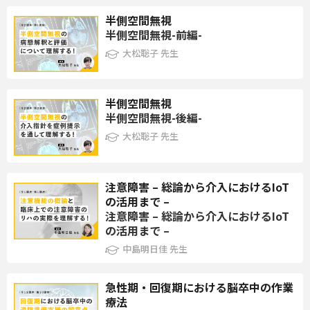
半側空間無視
半側空間無視-前編-
＜到達目標＞
大松聡子 先生
事例報告を通して、前頭葉機能に応じた介入方法・対象者との関
わり方を理解する
半側空間無視
第8講座：プッシャー症候群を呈した事例を通して評価と治療を
半側空間無視-後編-
学ぶ
大松聡子 先生
講師：金子隆生 先生
注意障害 – 総論から介入におけるIoT
＜学習内容＞
の活用まで –
プッシャー症候群は介助量の増大を招く症状であるが、適切に評
注意障害 – 総論から介入におけるIoT
価し治療を考えることは重要である。本講義では、これまで報告
の活用まで –
されているプッシャー症候群に関する病態や評価を中心に解説
中島明日佳 先生
し、治療に関しても事例を通して一部紹介する。
急性期・回復期における脳卒中の作業
＜到達目標＞
療法