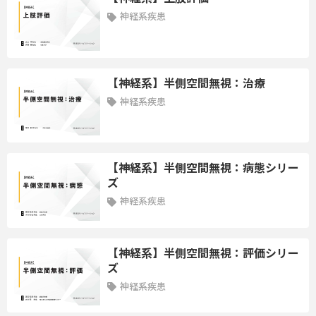
講師：平山幸一郎 先生
神経系疾患
＜学習内容＞
重度脳卒中患者のトイレ動作・更衣動作リハビリテーションにお
ける、具体的な評価方法と動作分析を、事例を通じて提示し、思
【神経系】半側空間無視：治療
考過程を共有しながら最適な介入方法を考察する。
神経系疾患
＜到達目標＞
重度の脳卒中患者におけるトイレ動作と更衣動作のリハビリテー
【神経系】半側空間無視：病態シリー
ションについて、難渋しやすい評価や動作分析、日常生活動作へ
ズ
の移行のポイントを理解し、臨床での思考過程を共有しながらリ
ハビリテーション介入や環境設定の工夫を実践に活かすことを目
神経系疾患
的とする
【神経系】半側空間無視：評価シリー
【整形編】
ズ
第11講座：橈骨遠位端骨折術後の事例
神経系疾患
講師：早﨑涼太 先生