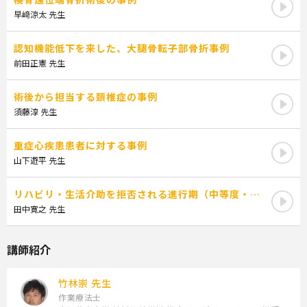
に胆力が必要なものでもある。今回、各領域で活躍する中堅療法
士の方々に、実際に臨床に向かう際の上記の知識と彼らが培って
早﨑涼太 先生
きた経験について、事例を通して、伝えていただく。 本章では、
その各領域での作業療法士の介入に至る以前の臨床思考過程につ
認知機能低下を来した、大腿骨転子部骨折事例
いて解説する。
前田正憲 先生
術後から担当する頚椎症の事例
＜到達目標＞
須藤淳 先生
皆様の経験値がより効率的に積み上がることを目的とする。
重症心疾患患者に対する事例
第2講座：目標設定の手順と解釈〜目標設定の方法と面接時の工
山下遊平 先生
夫点、介入に活かす視点について〜
講師：森口咲紀 先生
リハビリ・生活介助を拒否される進行期（中等度・重
度段階）認知症に対して工夫した事例
田中寛之 先生
＜学習内容＞
講師紹介
目標設定の目的と意義
目標設定の手順と解釈（事例から考える）
竹林崇 先生
作業療法士