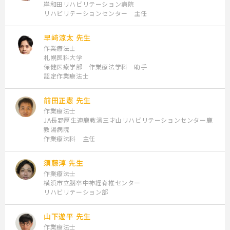
岸和田リハビリテーション病院
リハビリテーションセンター 主任
第5講座：重度上肢麻痺に加えて、感覚障害も呈した事例
講師：原健介 先生
早﨑涼太 先生
作業療法士
札幌医科大学
＜学習内容＞
保健医療学部 作業療法学科 助手
認定作業療法士
①重度上肢麻痺患者に対する評価
②重度上肢麻痺患者の症状と現象の解釈
前田正憲 先生
③重度上肢麻痺患者に対する上肢機能介入の実際
作業療法士
JA長野厚生連鹿教湯三才山リハビリテーションセンター鹿
教湯病院
作業療法科 主任
＜到達目標＞
重度上肢麻痺患者に対する病態解釈に必要な評価ならびに介入内
須藤淳 先生
容を理解できる
作業療法士
横浜市立脳卒中神経脊椎センター
リハビリテーション部
第6講座：左半側空間無視が生じた事例
講師：木村愛 先生
山下遊平 先生
作業療法士