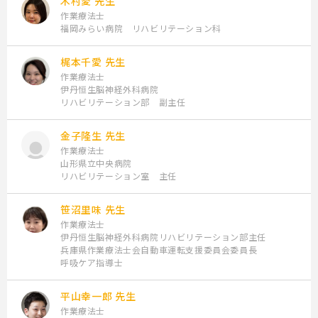
木村愛 先生
作業療法士
福岡みらい病院 リハビリテーション科
第4講座：脳卒中後に中等度の上肢運動麻痺と前頭葉病変由来の
セルフモニタリングに障害を呈した事例に対する麻痺手使用に向
けたアプローチに至るまでの臨床思考について
梶本千愛 先生
作業療法士
講師：堀翔平 先生
伊丹恒生脳神経外科病院
リハビリテーション部 副主任
＜学習内容＞
金子隆生 先生
・学習性不使用からの脱却に向けたアプローチのメカニズムにつ
作業療法士
いて
山形県立中央病院
リハビリテーション室 主任
・中等度の上肢運動麻痺とセルフモニタリングに不備のある事例
に対して行った麻痺手使用に向けた具体的なアプローチの展開方
法について
笹沼里味 先生
作業療法士
伊丹恒生脳神経外科病院リハビリテーション部主任
＜到達目標＞
兵庫県作業療法士会自動車運転支援委員会委員長
呼吸ケア指導士
・麻痺手の実生活における使用についての重要性を理解する
・麻痺手の機能改善と実生活の使用における変化の差異を理解す
平山幸一郎 先生
る
作業療法士