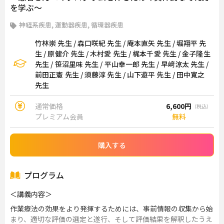
を学ぶ〜
神経系疾患, 運動器疾患, 循環器疾患
竹林崇 先生 / 森口咲紀 先生 / 庵本直矢 先生 / 堀翔平 先
生 / 原健介 先生 / 木村愛 先生 / 梶本千愛 先生 / 金子隆生
先生 / 笹沼里味 先生 / 平山幸一郎 先生 / 早﨑涼太 先生 /
前田正憲 先生 / 須藤淳 先生 / 山下遊平 先生 / 田中寛之
先生
通常価格
6,600円
（税込）
プレミアム会員
無料
購入する
プログラム
＜講義内容＞
作業療法の効果をより発揮するためには、事前情報の収集から始
まり、適切な評価の選定と遂行、そして評価結果を解釈したうえ