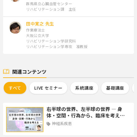
群馬県立心臓血管センター
＜学習内容＞
リハビリテーション課 主任
①介入前の情報収集（カルテや他職種、検査データ、脳画像）か
らの病態生理
田中寛之 先生
②観察評価の視点
作業療法士
大阪公立大学
③実際の事例を通した左半側空間無視の捉え方
リハビリテーション学研究科
リハビリテーション学専攻 准教授
＜到達目標＞
左半側空間無視の介入に対する臨床の思考過程を理解する
関連コンテンツ
第7講座：前頭葉機能低下事例（主に遂行機能）
すべて
LIVE セミナー
系統講座
基礎講座
講師：梶本千愛 先生
右半球の世界、左半球の世界 ― 身
＜学習内容＞
体・空間・行為から、臨床を考え…
①前頭葉機能低下事例に対する情報収集と作業療法評価の選び方
神経系疾患
②評価結果の質的解釈と、介入方法の選び方
③前頭葉機能に応じた対象者への説明の仕方・関わり方