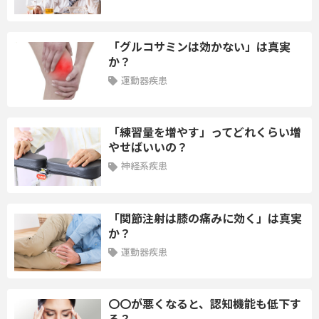
②模擬事例を通した評価
③作業療法介入の１例
「グルコサミンは効かない」は真実
か？
＜到達目標＞
運動器疾患
認知症を来した大腿骨骨折事例に対する回復期リハビリテーショ
ンでの介入について疑似体験する
「練習量を増やす」ってどれくらい増
第13講座：術後から担当する頚椎症の事例
やせばいいの？
講師：須藤淳 先生
神経系疾患
＜学習内容＞
「関節注射は膝の痛みに効く」は真実
学習内容―頚椎症の対象の方を担当した際のカルテの見方や、脳
か？
卒中とは違う疾患の評価項目をあげ、担当時にどこをみて、何を
考えるのか、初回からの介入の組み立て方を学んでいく。
運動器疾患
＜到達目標＞
〇〇が悪くなると、認知機能も低下す
カルテの見方（確認しておくべきカルテの項目がわかる、評価項
る？