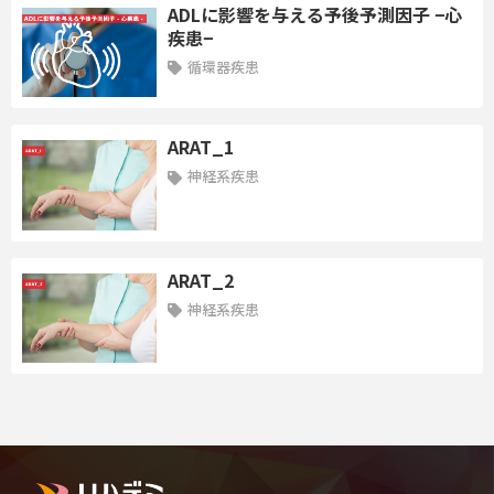
ADLに影響を与える予後予測因子 −心
疾患−
【認知症編】
循環器疾患
第15講座：リハビリ・生活介助を拒否される進行期（中等度・重
度段階）認知症に対して工夫した事例
講師：田中寛之 先生
ARAT_1
神経系疾患
＜学習内容＞
①進行期段階の認知症の人の特徴を知る
②残存能力の評価とADLへの応用
ARAT_2
③介入者自身の接し方の重要性を理解する
神経系疾患
＜到達目標＞
進行期（中等度・重度段階）認知症の人に対して日々のリハビ
リ、ADLにどのように取り
組んでいただくか、その支援方法の一
例を知ること