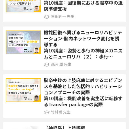
プッシャー症候群の病態、評価、治療を理解できるようになる。
第10講座：回復期における脳卒中の退
院準備支援
生田純一 先生
第9講座：片麻痺と高次脳機能障害に対する自動車運転再開支援
講師：笹沼里味 先生
機能回復へ繋げるニューロリハビリテ
ーション-脳内ネットワーク変化を誘
＜学習内容＞
導する-
第10講座：姿勢と歩行の神経メカニズ
①自動車運転再開支援の流れ
ムとニューロリハ（２）：歩行…
②総合的評価と介入の実際
森岡 周 先生
③経過に合わせた介入の変更
脳卒中後の上肢麻痺に対するエビデン
＜到達目標＞
スを基盤とした包括的リハビリテーシ
ョンアプローチの実際
自動車運転再開支援の流れを知り、評価結果から運転再開までの
第10講座：機能改善を実生活に転移す
介入を理解する
るTransfer packageの実際
竹林崇 先生
第10講座：重度脳卒中患者のトイレ動作・更衣動作リハビリテー
ション：評価と介入の実践ガイド
【神経系】上肢評価