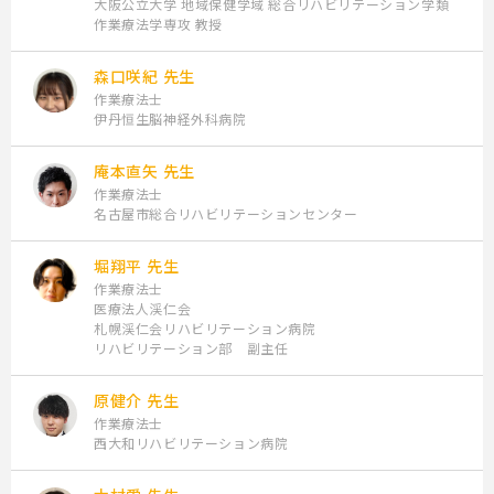
大阪公立大学 地域保健学域 総合リハビリテーション学類
＜到達目標＞
作業療法学専攻 教授
目標設定の目的と意義を理解する
目標設定の基本的な手順を知り、実践に活かすことができる
森口咲紀 先生
作業療法士
伊丹恒生脳神経外科病院
【脳卒中編】
第3講座：片麻痺後に亜脱臼と痙縮を伴い、軽度肩痛を生じた事
庵本直矢 先生
例
作業療法士
名古屋市総合リハビリテーションセンター
講師：庵本直矢 先生
堀翔平 先生
＜学習内容＞
作業療法士
医療法人渓仁会
①片麻痺後の肩の痛みの原因について
札幌渓仁会リハビリテーション病院
②肩の痛みの原因の探り方について
リハビリテーション部 副主任
③症状と予後から肩の痛みを予防するアプローチを検討する
原健介 先生
作業療法士
西大和リハビリテーション病院
＜到達目標＞
片麻痺後の肩痛の要因と予防について理解する