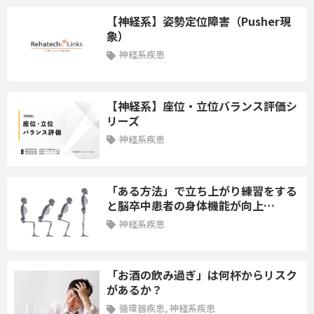
【神経系】姿勢定位障害（Pusher現
＜学習内容＞
象）
①情報収集(画像所見を含む)とその解釈
神経系疾患
②目標設定の方法
③機能訓練(自主訓練を含む)と ADL 指導
【神経系】座位・立位バランス評価シ
リーズ
＜到達目標＞
神経系疾患
橈骨遠位端骨折術後事例の作業療法に必要な情報を収集・解釈
し,実践を行うことができる.
「ある方法」で立ち上がり練習をする
第12講座：認知機能低下を来した、大腿骨転子部骨折事例
と脳卒中患者の身体機能が向上…
講師：前田正憲 先生
神経系疾患
＜学習内容＞
「お酒の飲み過ぎ」は何杯からリスク
①大腿骨頚部/転子部骨折診療ガイドラインとリハビリテーショ
があるか？
ン
循環器疾患, 神経系疾患