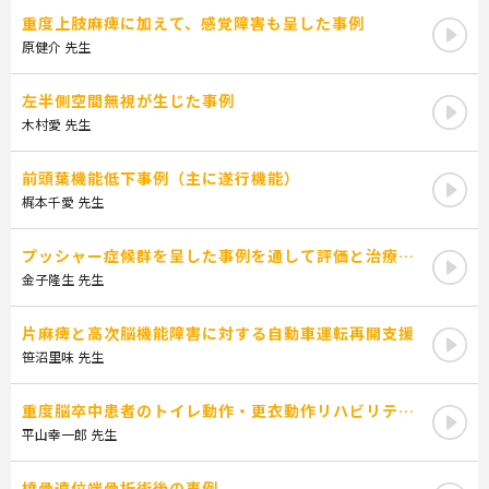
いて
臨床思考過程を具体的に提示することにより、新人・若手療法士
重度上肢麻痺に加えて、感覚障害も呈した事例
がより迅速かつ適切に対象者の環境やこれまでの生活・人生の文
原健介 先生
脈を踏まえたアセスメントと介入を提供する一助となる。
左半側空間無視が生じた事例
＜講義ラインナップ＞
木村愛 先生
【概論編】
前頭葉機能低下事例（主に遂行機能）
第1講座：
作業療法士の介入に至る以前の臨床思考過程
梶本千愛 先生
講師：竹林崇 先生
プッシャー症候群を呈した事例を通して評価と治療を
＜学習内容＞
学ぶ
金子隆生 先生
作業療法に関わり20年以上が経った。20年以上働く中でも、初
めての対象者の方の元に伺う際には、今でも緊張するものであ
片麻痺と高次脳機能障害に対する自動車運転再開支援
る。ただ、新人の頃と圧倒的に異なるのは、情報収集のコツを知
笹沼里味 先生
っていること、予後予測の知識があること、そして、何よりも多
くの対象者とご一緒し、教授いただいた経験があることである。
重度脳卒中患者のトイレ動作・更衣動作リハビリテー
元来、これらの経験は自らでトライアンドエラーをしながら獲得
ション：評価と介入の実践ガイド
平山幸一郎 先生
していくものであった。ただし、エラーをすることが自身の成長
に繋がることはわかっているものの、そこに身を晒すのは、非常
橈骨遠位端骨折術後の事例