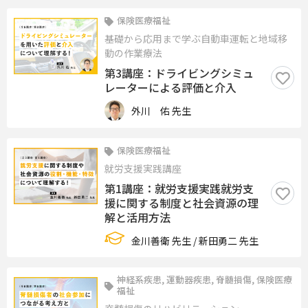
保険医療福祉
基礎から応用まで学ぶ自動車運転と地域移
動の作業療法
第3講座：ドライビングシミュ
レーターによる評価と介入
外川 佑 先生
保険医療福祉
就労支援実践講座
第1講座：就労支援実践就労支
援に関する制度と社会資源の理
解と活用方法
金川善衛 先生 / 新田勇二 先生
神経系疾患, 運動器疾患, 脊髄損傷, 保険医療
福祉