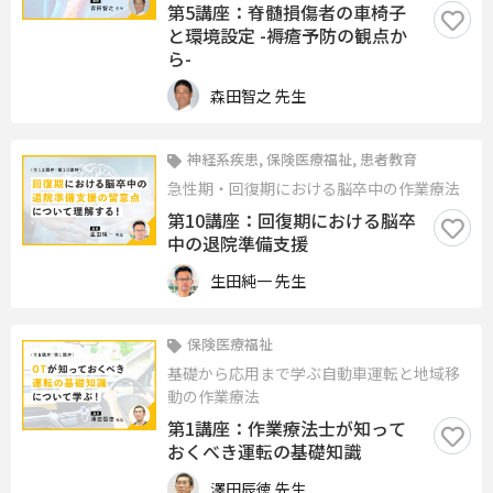
第5講座：脊髄損傷者の車椅子
と環境設定 -褥瘡予防の観点か
ら-
森田智之 先生
神経系疾患, 保険医療福祉, 患者教育
急性期・回復期における脳卒中の作業療法
第10講座：回復期における脳卒
中の退院準備支援
生田純一 先生
保険医療福祉
基礎から応用まで学ぶ自動車運転と地域移
動の作業療法
第1講座：作業療法士が知って
おくべき運転の基礎知識
澤田辰徳 先生