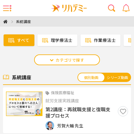
系統講座
すべて
理学療法士
作業療法士
カテゴリで探す
系統講座
個別動画
シリーズ動画
保険医療福祉
就労支援実践講座
第2講座：再就職支援と復職支
援プロセス
芳賀大輔 先生