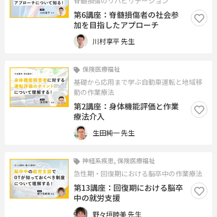
脊髄損傷のリハビリテーション
第6講座：脊髄損傷者の社会参
加を目指したアプローチ
川村享平 先生
保険医療福祉
基礎から応用まで学ぶ自動車運転と地域移
動の作業療法
第2講座：身体機能評価と作業
療法介入
生田純一 先生
神経系疾患, 保険医療福祉
急性期・回復期における脳卒中の作業療法
第13講座：回復期における脳卒
中の就労支援
野々垣睦美 先生