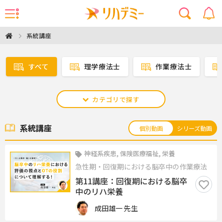
系統講座
すべて
理学療法士
作業療法士
カテゴリで探す
系統講座
個別動画
シリーズ動画
神経系疾患, 保険医療福祉, 栄養
急性期・回復期における脳卒中の作業療法
第11講座：回復期における脳卒
中のリハ栄養
成田雄一 先生