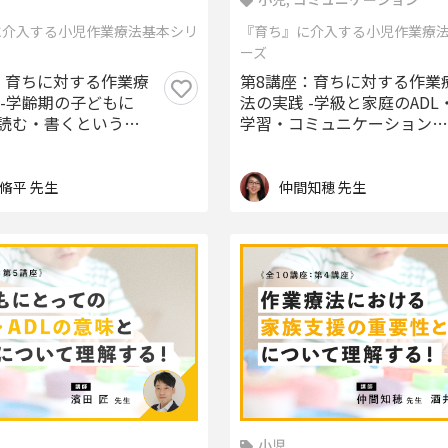
に介入する小児作業療法基本シリ
『育ち』に介入する小児作業療
ーズ
：育ちに対する作業療
第8講座：育ちに対する作業
 -学齢期の子どもに
法の実践 -学級と家庭のADL
読む・書くという作
学習・コミュニケーション実
を当てて考える-
践-
脩平 先生
仲間知穂 先生
小児