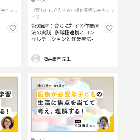
小児
法基本シリ
『育ち』に介入する小児作業療法基本シリ
ーズ
業
第9講座：育ちに対する作業療
法の実践 -多職種連携とコン
サルテーションと作業療法-
酒井康年 先生
小児