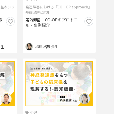
法基本シリ
発達障害における『CO－OP approach』
基礎理解と応用
作
第2講座 ：CO-OPのプロトコ
ル・事例紹介
塩津 裕康 先生
先生
小児