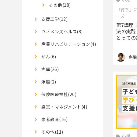
その他(18)
『育ち』
ーズ
支援工学(12)
第7講座
法の実践
ウィメンズヘルス(8)
とっての
業に焦点
産業リハビリテーション(4)
がん(6)
高畑
疼痛(26)
浮腫(2)
保険医療福祉(20)
経営・マネジメント(4)
患者教育(16)
その他(11)
小児