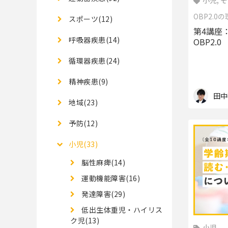
小児, 
OBP2.0
スポーツ(12)
第4講座
呼吸器疾患(14)
OBP2.0
循環器疾患(24)
精神疾患(9)
田中
地域(23)
予防(12)
小児(33)
脳性麻痺(14)
運動機能障害(16)
発達障害(29)
低出生体重児・ハイリス
ク児(13)
小児