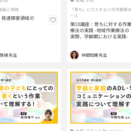
その他
地域, 小児
の理論と実践
『育ち』に介入する小児作業療
ーズ
：発達障害領域の
第10講座：育ちに対する作
療法の実践 -地域作業療法の
実際、学齢期における実践-
啓規 先生
仲間知穂 先生
小児, コミュニケーション