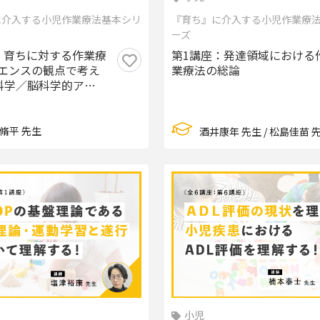
に介入する小児作業療法基本シリ
『育ち』に介入する小児作業療
ーズ
：育ちに対する作業療
第1講座：発達領域における
エンスの観点で考え
業療法の総論
経科学／脳科学的アプ
脩平 先生
酒井康年 先生 / 松島佳苗 
小児