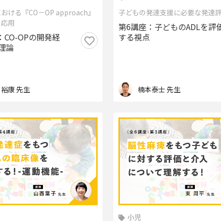
ける『CO－OP approach』
子どもの発達支援に必要な発達
と応用
第6講座：子どものADLを評
：CO-OPの開発経
する視点
理論
 裕康 先生
楠本泰士 先生
小児