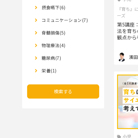
摂食嚥下(6)
『育ち』
ーズ
コミュニケーション(7)
第5講座
法を育ち
脊髄損傷(5)
観点から
物理療法(4)
濱田
糖尿病(7)
栄養(1)
検索する
小児