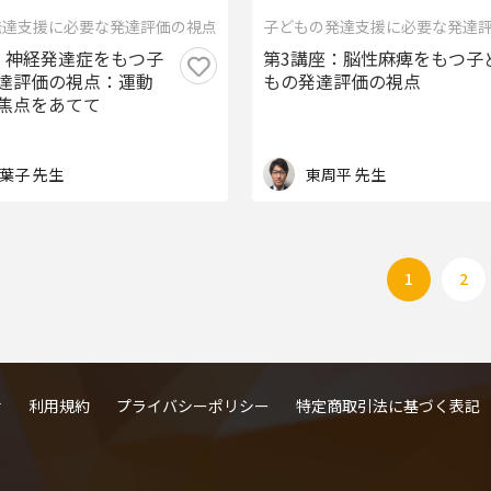
発達支援に必要な発達評価の視点
子どもの発達支援に必要な発達
：神経発達症をもつ子
第3講座：脳性麻痺をもつ子
達評価の視点：運動
もの発達評価の視点
焦点をあてて
葉子 先生
東周平 先生
1
2
せ
利用規約
プライバシーポリシー
特定商取引法に基づく表記