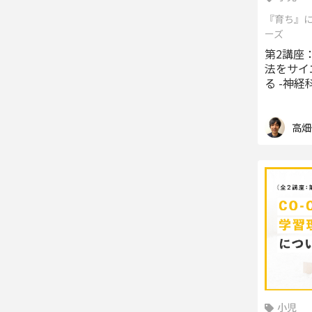
『育ち』
ーズ
第2講座
法をサイ
る -神
ローチ-
高畑
小児