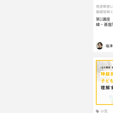
発達障害にお
基礎理解
第1講座 
緯・基盤
塩津
小児