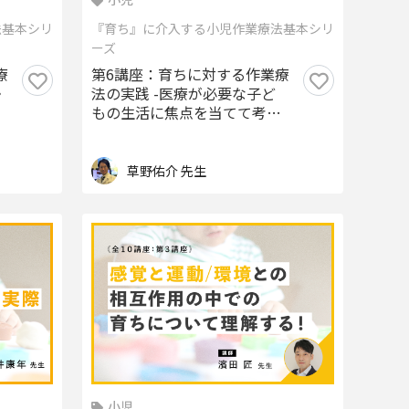
法基本シリ
『育ち』に介入する小児作業療法基本シリ
ーズ
療
第6講座：育ちに対する作業療
・
法の実践 -医療が必要な子ど
もの生活に焦点を当てて考え
る-
草野佑介 先生
小児