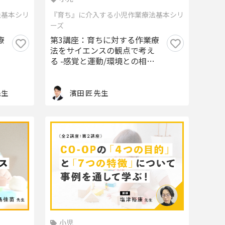
法基本シリ
『育ち』に介入する小児作業療法基本シリ
ーズ
療
第3講座：育ちに対する作業療
法をサイエンスの観点で考え
る -感覚と運動/環境との相互
作用の中での育ちの観点から
のアプローチ-
濱田 匠 先生
先生
小児