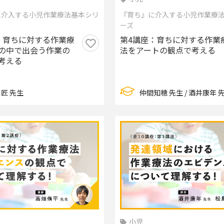
に介入する小児作業療法基本シリ
『育ち』に介入する小児作業療
ーズ
：育ちに対する作業療
第4講座：育ちに対する作業
の中で出会う作業の
法をアートの観点で考える
考える
 匠 先生
仲間知穂 先生 / 酒井康年 
小児