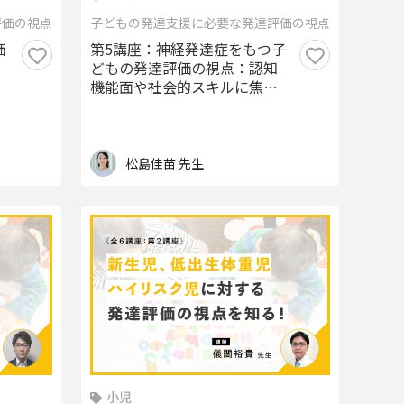
評価の視点
子どもの発達支援に必要な発達評価の視点
価
第5講座：神経発達症をもつ子
どもの発達評価の視点：認知
機能面や社会的スキルに焦点
をあてて
松島佳苗 先生
小児