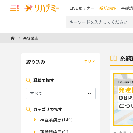
LIVEセミナー
系統講座
基礎
系統講座
系統
絞り込み
クリア
職種で探す
カテゴリで探す
神経系疾患(149)
運動器疾患(92)