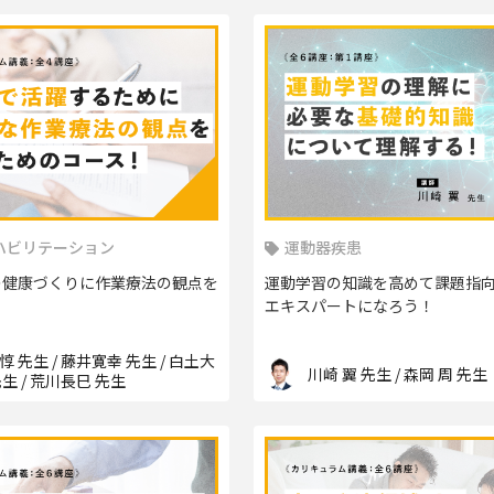
ハビリテーション
運動器疾患
の健康づくりに作業療法の観点を
運動学習の知識を高めて課題指
エキスパートになろう！
惇 先生 / 藤井寛幸 先生 / 白土大
川崎 翼 先生 / 森岡 周 先生
先生 / 荒川長巳 先生