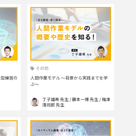
その他
向型練習の
人間作業モデル ～背景から実践までを学
ぶ～
丁子雄希 先生 / 藤本一博 先生 / 梅津
清司郎 先生