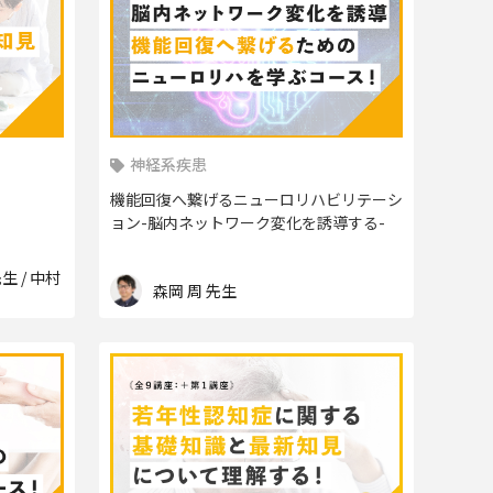
神経系疾患
機能回復へ繋げるニューロリハビリテーシ
ョン-脳内ネットワーク変化を誘導する-
生 / 中村
森岡 周 先生