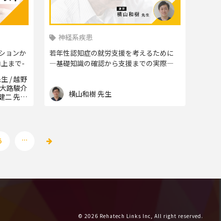
神経系疾患
ーションか
若年性認知症の就労支援を考えるために
上まで-
―基礎知識の確認から支援までの実際―
生 / 越野
/ 大路駿介
横山和樹 先生
幡健二 先生
生 / 宮森
/ 中村絵美
...
5
© 2026 Rehatech Links Inc, All right reserved.