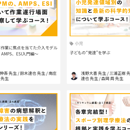
小児
ぶ作業に焦点を当てた介入モデル
子どもの“発達”を学ぶ
、AMPS、ESI入門編〜
伸吾 先生 / 鈴木達也 先生 / 南庄
浅野大喜 先生 / 三浦正樹 先
 先生
達也 先生 / 森岡 周 先生