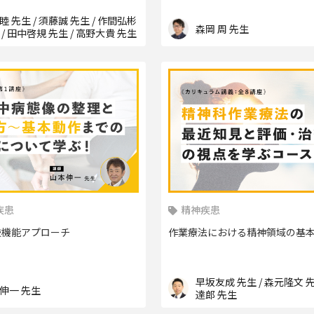
睦 先生 / 須藤誠 先生 / 作間弘彬
森岡 周 先生
 / 田中啓規 先生 / 高野大貴 先生
疾患
精神疾患
肢機能アプローチ
作業療法における精神領域の基
早坂友成 先生 / 森元隆文 先
伸一 先生
達郎 先生