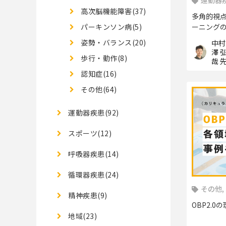
運動器疾
高次脳機能障害(37)
多角的視
パーキンソン病(5)
ーニング
姿勢・バランス(20)
中村
澤 弘
歩行・動作(8)
哉 
認知症(16)
その他(64)
運動器疾患(92)
スポーツ(12)
呼吸器疾患(14)
循環器疾患(24)
その他,
精神疾患(9)
OBP2.0
地域(23)