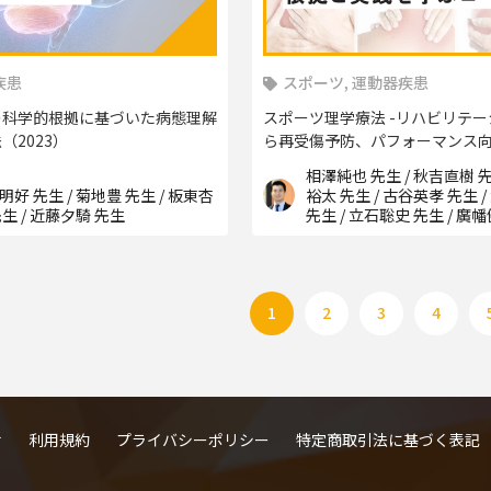
疾患
スポーツ, 運動器疾患
の科学的根拠に基づいた病態理解
スポーツ理学療法 -リハビリテ
（2023）
ら再受傷予防、パフォーマンス向
相澤純也 先生 / 秋吉直樹 先
明好 先生 / 菊地豊 先生 / 板東杏
裕太 先生 / 古谷英孝 先生 
先生 / 近藤夕騎 先生
先生 / 立石聡史 先生 / 廣
/ 石谷勇人 先生 / 坂田淳 先
隆行 先生 / 三木貴弘 先生 
先生
1
2
3
4
せ
利用規約
プライバシーポリシー
特定商取引法に基づく表記