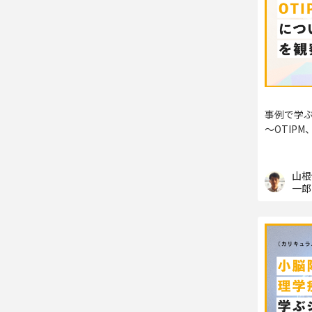
事例で学
〜OTIPM
山根
一郎