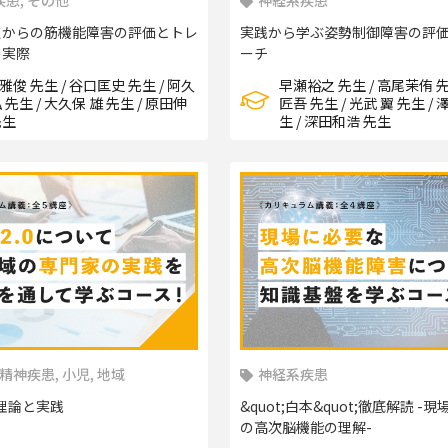
患, その他
神経系疾患
点からの筋機能障害の評価とトレ
実践から学ぶ姿勢制御障害の評
の実際
ーチ
雅俊 先生 / 谷口匡史 先生 / 阿久
早瀬裕之 先生 / 高尾茉侑 先
 先生 / 大久保 雄 先生 / 原田伸
匠吾 先生 / 光武 翼 先生 / 
先生
生 / 深田和浩 先生
 精神疾患, 小児, 地域
神経系疾患
の理論と実践
&quot;白本&quot;徹底解読 -
の高次脳機能の理解-