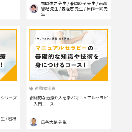
福岡達之 先生 / 兼岡麻子 先生 / 南都
智紀 先生 / 森隆志 先生 / 神作一実 先
生
運動器疾患
本シリーズ
網羅的な治療介入を学ぶマニュアルセラピ
ー入門コース
生 / 岩根
瓜谷大輔 先生