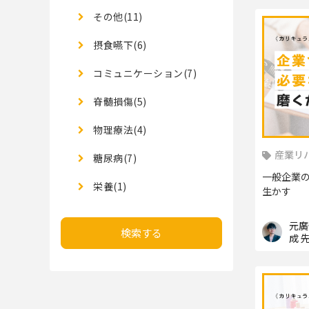
その他(11)
摂食嚥下(6)
コミュニケーション(7)
脊髄損傷(5)
物理療法(4)
産業リ
糖尿病(7)
一般企業
栄養(1)
生かす
元廣
検索する
成 