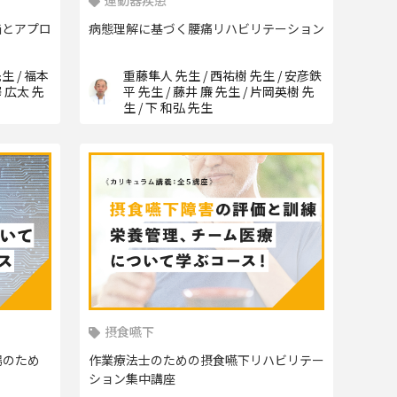
運動器疾患
価とアプロ
病態理解に基づく腰痛リハビリテーション
生 / 福本
重藤隼人 先生 / 西祐樹 先生 / 安彦鉄
澤 広太 先
平 先生 / 藤井 廉 先生 / 片岡英樹 先
生 / 下 和弘 先生
摂食嚥下
現場のため
作業療法士のための摂食嚥下リハビリテー
ション集中講座