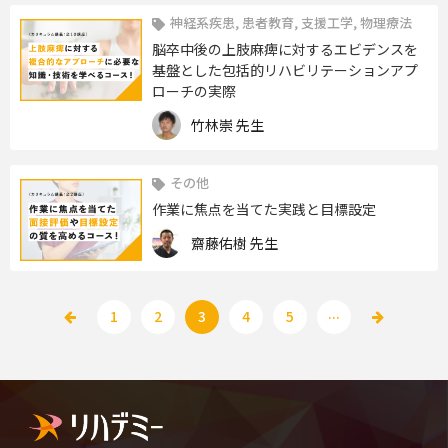
神経系疾患, 患者教育, 支援工学, 物理療法
脳卒中後の上肢麻痺に対するエビデンスを
基盤とした包括的リハビリテーションアプ
ローチの実際
竹林崇 先生
その他
作業に焦点を当てた実践と目標設定
齋藤佑樹 先生
...
1
2
3
4
5