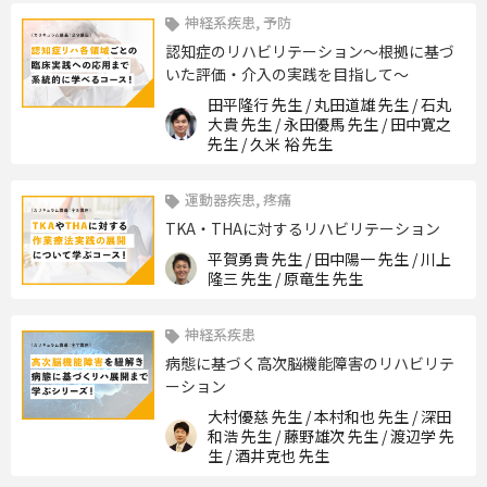
神経系疾患, 予防
認知症のリハビリテーション〜根拠に基づ
いた評価・介入の実践を目指して〜
田平隆行 先生 / 丸田道雄 先生 / 石丸
大貴 先生 / 永田優馬 先生 / 田中寛之
先生 / 久米 裕 先生
運動器疾患, 疼痛
TKA・THAに対するリハビリテーション
平賀勇貴 先生 / 田中陽一 先生 / 川上
隆三 先生 / 原竜生 先生
神経系疾患
病態に基づく高次脳機能障害のリハビリテ
ーション
大村優慈 先生 / 本村和也 先生 / 深田
和浩 先生 / 藤野雄次 先生 / 渡辺学 先
生 / 酒井克也 先生