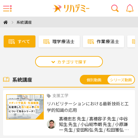
系統講座
すべて
理学療法士
作業療法士
カテゴリで探す
系統講座
個別動画
シリーズ動画
支援工学
リハビリテーションにおける最新技術と工
学的知識の応用
髙橋忠志 先生 / 髙橋容子 先生 / 中谷
知生 先生 / 小山総市朗 先生 / 小原謙
一 先生 / 安田和弘 先生 / 松田雅弘 先
生