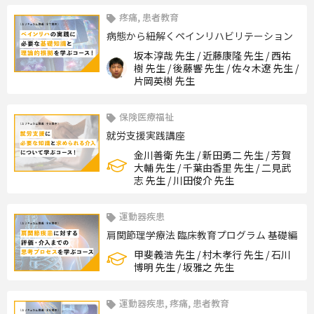
疼痛, 患者教育
病態から紐解くペインリハビリテーション
坂本淳哉 先生 / 近藤康隆 先生 / 西祐
樹 先生 / 後藤響 先生 / 佐々木遼 先生 /
片岡英樹 先生
保険医療福祉
就労支援実践講座
金川善衛 先生 / 新田勇二 先生 / 芳賀
大輔 先生 / 千葉由香里 先生 / 二見武
志 先生 / 川田俊介 先生
運動器疾患
肩関節理学療法 臨床教育プログラム 基礎編
甲斐義浩 先生 / 村木孝行 先生 / 石川
博明 先生 / 坂雅之 先生
運動器疾患, 疼痛, 患者教育