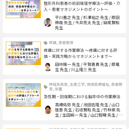
整形外科患者の術前後理学療法～評価・介
入・患者マネジメントのポイント～
平川善之 先生 / 杉澤裕之 先生 / 原田
伸哉 先生 / 今井亮太 先生 / 妹尾賢和
先生
疼痛, 患者教育
疼痛に対する作業療法 ～疼痛に対する評
価・実践方略からマネジメントまで～
田中陽一 先生 / 平賀勇貴 先生 / 原竜
生 先生 / 川上隆三 先生
神経系疾患, 支援工学, 保険医療福祉, 患者教
育, 栄養
急性期・回復期における脳卒中の作業療法
高橋佑弥 先生 / 池田吉隆 先生 / 山口
理恵 先生 / 石垣賢和 先生 / 竹林崇 先
生 / 生田純一 先生 / 山口智晴 先生 / 庵
本直矢 先生 / 串田英之 先生 / 成田雄
一 先生 / 加藤貴志 先生 / 野々垣睦美