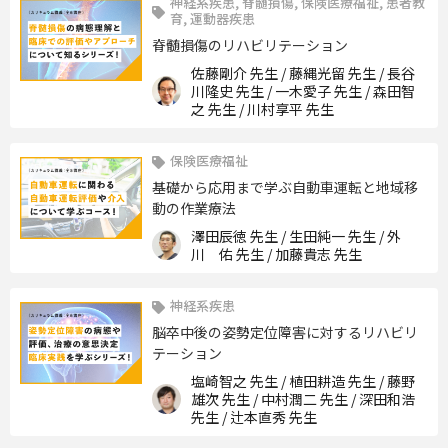
神経系疾患, 脊髄損傷, 保険医療福祉, 患者教
先生
育, 運動器疾患
脊髄損傷のリハビリテーション
佐藤剛介 先生 / 藤縄光留 先生 / 長谷
川隆史 先生 / 一木愛子 先生 / 森田智
之 先生 / 川村享平 先生
保険医療福祉
基礎から応用まで学ぶ自動車運転と地域移
動の作業療法
澤田辰徳 先生 / 生田純一 先生 / 外
川 佑 先生 / 加藤貴志 先生
神経系疾患
脳卒中後の姿勢定位障害に対するリハビリ
テーション
塩崎智之 先生 / 植田耕造 先生 / 藤野
雄次 先生 / 中村潤二 先生 / 深田和浩
先生 / 辻本直秀 先生