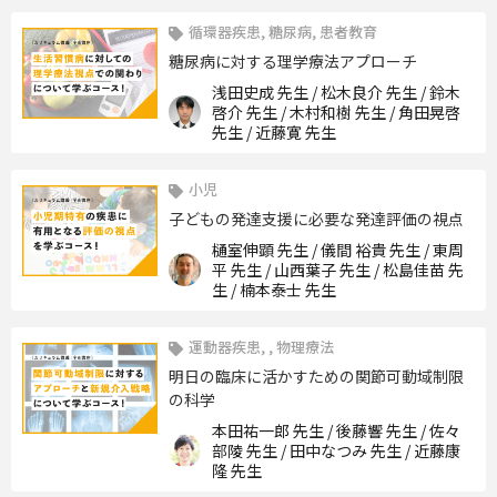
循環器疾患, 糖尿病, 患者教育
糖尿病に対する理学療法アプローチ
浅田史成 先生 / 松木良介 先生 / 鈴木
啓介 先生 / 木村和樹 先生 / 角田晃啓
先生 / 近藤寛 先生
小児
子どもの発達支援に必要な発達評価の視点
樋室伸顕 先生 / 儀間 裕貴 先生 / 東周
平 先生 / 山西葉子 先生 / 松島佳苗 先
生 / 楠本泰士 先生
運動器疾患, , 物理療法
明日の臨床に活かすための関節可動域制限
の科学
本田祐一郎 先生 / 後藤響 先生 / 佐々
部陵 先生 / 田中なつみ 先生 / 近藤康
隆 先生