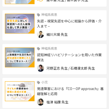
神経系疾患
失認 – 視覚失認を中心に総論から評価・介
入まで –
細川大瑛 先生
神経系疾患
認知神経リハビリテーションを用いた作業
療法
河野正志 先生 / 石橋凜太郎 先生
小児
発達障害における『CO－OP approach』基
礎理解と応用
塩津 裕康 先生