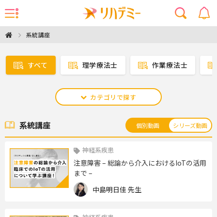
系統講座
すべて
理学療法士
作業療法士
カテゴリで探す
系統講座
個別動画
シリーズ動画
神経系疾患
注意障害 – 総論から介入におけるIoTの活用
まで –
中島明日佳 先生