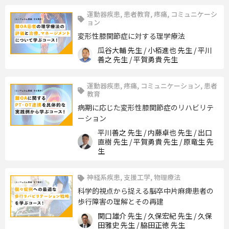
運動器疾患, 患者教育, 疼痛, コミュニケーシ
ョン
変形性膝関節症に対する理学療法
瓜谷大輔 先生 / 小栢進也 先生 / 平川
善之 先生 / 平賀勇貴 先生
運動器疾患, 疼痛, コミュニケーション, 患者
教育
病期に応じた変形性膝関節症のリハビリテ
ーション
平川善之 先生 / 内藤卓也 先生 / 出口
直樹 先生 / 平賀勇貴 先生 / 原竜生 先
生
神経系疾患, 支援工学, 物理療法
科学的視点から捉える脳卒中片麻痺患者の
歩行障害の理解とその再建
関口雄介 先生 / 久保宏紀 先生 / 久保
田雅史 先生 / 脇田正徳 先生