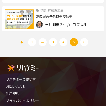
予防, 神経系疾患
高齢者の予防理学療法学
土井 剛彦 先生 / 山田 実 先生
...
1
3
4
5
6
リハデミーの使い方
お問い合わせ
利用規約
プライバシーポリシー