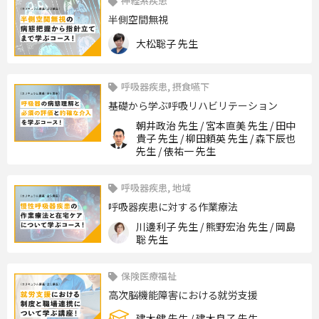
神経系疾患
半側空間無視
大松聡子 先生
呼吸器疾患, 摂食嚥下
基礎から学ぶ呼吸リハビリテーション
朝井政治 先生 / 宮本直美 先生 / 田中
貴子 先生 / 柳田頼英 先生 / 森下辰也
先生 / 俵祐一 先生
呼吸器疾患, 地域
呼吸器疾患に対する作業療法
川邊利子 先生 / 熊野宏治 先生 / 岡島
聡 先生
保険医療福祉
高次脳機能障害における就労支援
建木健 先生 / 建木良子 先生