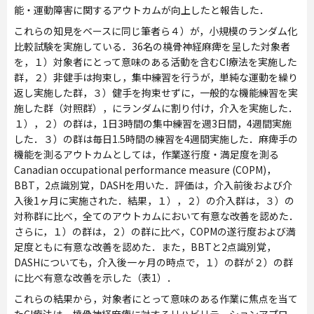
能・運動障害に関するアウトカムが向上したと報告した．
これらの知見をベースに同じ筆者ら４）が，小規模のランダム化
比較試験を実施している．36名の橈骨神経麻痺を呈した対象者
を，１）対象者にとって意味のある活動を含むCI療法を実施した
群，２）非健手は拘束し，集中練習を行うが，単純な運動を繰り
返し実施した群，３）健手を拘束せずに，一般的な機能練習を実
施した群（対照群），にランダムに割り付け，介入を実施した．
１），２）の群は，1日3時間の集中練習を週3日間，4週間実施
した．３）の群は毎日1.5時間の練習を4週間実施した．麻痺手の
機能を測るアウトカムとしては，作業遂行度・満足度を測る
Canadian occupational performance measure (COPM)，
BBT，2点識別覚，DASHを用いた．評価は，介入前後および介
入後1ヶ月に実施された．結果，１），２）の介入群は，３）の
対称群に比べ，全てのアウトカムにおいて有意な改善を認めた．
さらに，１）の群は，２）の群に比べ，COPMの遂行度および満
足度ともに有意な改善を認めた．また，BBTと2点識別覚，
DASHについても，介入後一ヶ月の時点で，１）の群が２）の群
に比べ有意な改善を示した（表1）．
これらの結果から，対象者にとって意味のある作業に焦点を当て