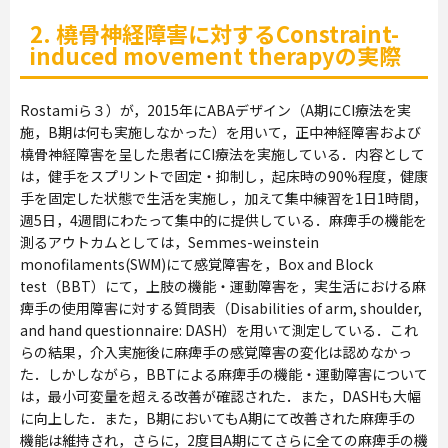
2. 橈骨神経障害に対するConstraint-
induced movement therapyの実際
Rostamiら３）が，2015年にABAデザイン（A期にCI療法を実
施，B期は何も実施しなかった）を用いて，正中神経障害および
橈骨神経障害を呈した患者にCI療法を実施している．内容として
は，健手をスプリントで固定・抑制し，起床時の90%程度，健康
手を固定した状態で生活を実施し，加えて集中練習を1日1時間，
週5日，4週間にわたって集中的に提供している．麻痺手の機能を
測るアウトカムとしては，Semmes-weinstein
monofilaments(SWM)にて感覚障害を，Box and Block
test（BBT）にて，上肢の機能・運動障害を，実生活における麻
痺手の使用障害に対する質問表（Disabilities of arm, shoulder,
and hand questionnaire: DASH）を用いて測定している．これ
らの結果，介入実施後に麻痺手の感覚障害の変化は認めなかっ
た．しかしながら，BBTによる麻痺手の機能・運動障害について
は，最小可変量を超える改善が確認された．また，DASHも大幅
に向上した．また，B期においてもA期にて改善された麻痺手の
機能は維持され，さらに，2度目A期にてさらに全ての麻痺手の機