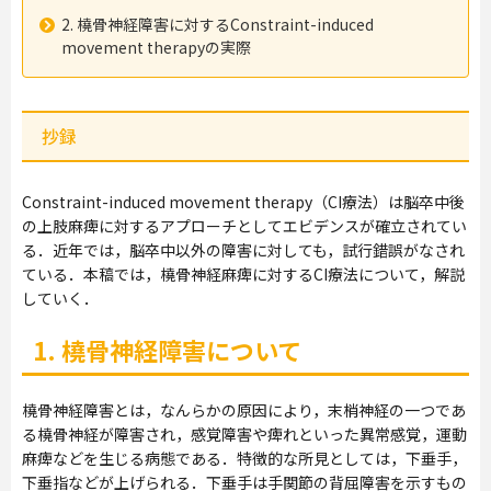
2. 橈骨神経障害に対するConstraint-induced
movement therapyの実際
抄録
Constraint-induced movement therapy（CI療法）は脳卒中後
の上肢麻痺に対するアプローチとしてエビデンスが確立されてい
る．近年では，脳卒中以外の障害に対しても，試行錯誤がなされ
ている．本稿では，橈骨神経麻痺に対するCI療法について，解説
していく．
1. 橈骨神経障害について
橈骨神経障害とは，なんらかの原因により，末梢神経の一つであ
る橈骨神経が障害され，感覚障害や痺れといった異常感覚，運動
麻痺などを生じる病態である．特徴的な所見としては，下垂手，
下垂指などが上げられる．下垂手は手関節の背屈障害を示すもの