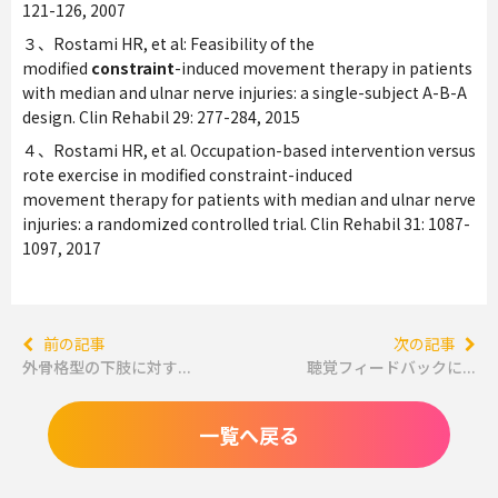
121-126, 2007
３、Rostami HR, et al: Feasibility of the
modified
constraint
-induced movement therapy in patients
with median and ulnar nerve injuries: a single-subject A-B-A
design. Clin Rehabil 29: 277-284, 2015
４、Rostami HR, et al. Occupation-based intervention versus
rote exercise in modified constraint-induced
movement therapy for patients with median and ulnar nerve
injuries: a randomized controlled trial. Clin Rehabil 31: 1087-
1097, 2017
前の記事
次の記事
外骨格型の下肢に対す...
聴覚フィードバックに...
一覧へ戻る