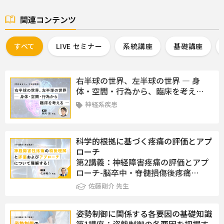
関連コンテンツ
すべて
LIVE セミナー
系統講座
基礎講座
右半球の世界、左半球の世界 ― 身
体・空間・行為から、臨床を考え…
神経系疾患
科学的根拠に基づく疼痛の評価とアプ
ローチ
第2講義：神経障害疼痛の評価とアプ
ローチ-脳卒中・脊髄損傷後疼痛…
佐藤剛介 先生
姿勢制御に関係する各要因の基礎知識
第1講座：姿勢制御の各要因を把握す