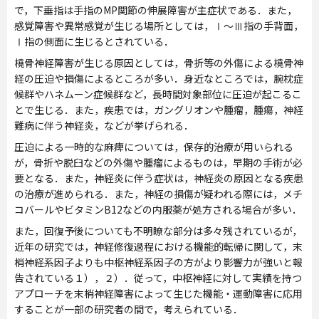
で，下垂指は手指のMP関節の伸展障害が主症状である．また，
感覚障害や異常感覚が生じる場所としては，Ⅰ〜Ⅲ指の手背面，
Ⅰ指の側面に生じるとされている．
橈骨神経障害が生じる原因としては，骨折等の外傷による橈骨神
経の圧迫や損傷によるところが多い．身近なところでは，腕枕症
候群やハネムーン症候群など，長時間対象部位に圧迫が起こるこ
とで生じる．また，疾患では，ガングリオンや腫瘤，腫瘍，神経
難病に伴う神経炎，などが挙げられる．
圧迫による一時的な麻痺については，保存的治療が用いられる
が，骨折や脱臼などの外傷や腫瘤によるものは，早期の手術が必
要となる．また，神経炎に伴う症状は，神経炎の原因となる疾患
の治療が進められる．また，神経の損傷が疑われる際には，メチ
コバールやビタミンB12などの内服薬が処方される場合が多い．
また，回復予後についても不明瞭な部分は多々残されているが，
近年の研究では，神経修復過程における機能的転帰に関して，末
梢神経系因子よりも中枢神経系因子の方がより影響力が強いと報
告されている１），２）．従って，中枢神経に対して実績を持つ
アプローチを末梢神経障害によって生じた機能・運動障害に応用
することが一部の研究者の間で，考えられている．