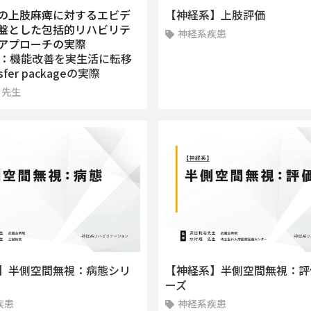
の上肢麻痺に対するエビデ
【神経系】上肢評価
盤とした包括的リハビリテ
神経系疾患
アプローチの実際
座：機能改善を実生活に転移
sfer packageの実際
 先生
】半側空間無視：病態シリ
【神経系】半側空間無視：評
ーズ
疾患
神経系疾患