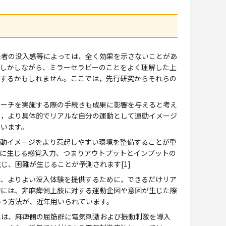
者の没入感等によっては、全く効果を示さないことがあ
。しかしながら、ミラーセラピーのことをよく理解した上
化するかもしれません。ここでは，先行研究からそれらの
ーチを実施する際の手続きも成果に影響を与えると考え
を，より具体的でリアルな自分の運動として運動イメージ
ています。
動イメージをより惹起しやすい環境を整備することが重
肢に生じる感覚入力、つまりアウトプットとインプットの
じ、困難が生じることが予測されます[1]
、よりよい没入体験を提供するために，できるだけリア
的には、非麻痺側上肢に対する運動企図や意図が生じた際
いう方法が、近年用いられています。
は、麻痺側の屈筋群に電気刺激および振動刺激を導入