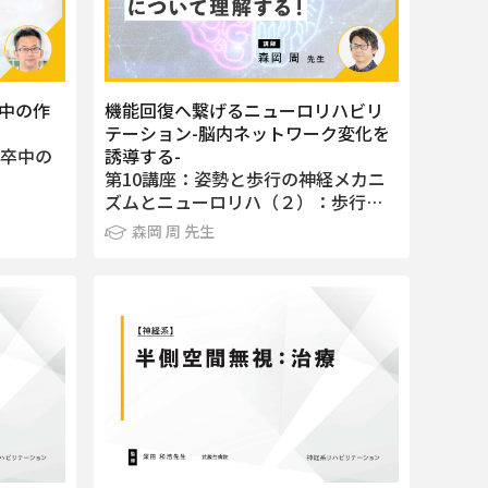
中の作
機能回復へ繋げるニューロリハビリ
テーション-脳内ネットワーク変化を
脳卒中の
誘導する-
第10講座：姿勢と歩行の神経メカニ
ズムとニューロリハ（２）：歩行…
森岡 周 先生