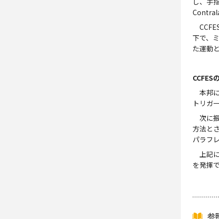
し、手
Contra
CCF
下で、
た運動
CCFE
本邦にお
トリガ
次に振
方法と
パラフレ
上記に
を発揮
参