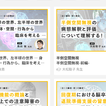
世界、左半球の世界 ― 身
半側空間無視
・行為から、臨床を考え…
半側空間無視-前編-
疾患
大松聡子 先生