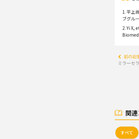
1. 平
ブグループ
2. Yi X,
Biomed C
前の記
ミラーセラ
関連
すべて