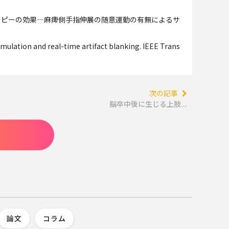
ラーセラピーの効果―麻痺側手指伸展の随意運動の有無によるサ
timulation and real-time artifact blanking. IEEE Trans
次の記事
脳卒中後に生じる上肢...
論文
コラム