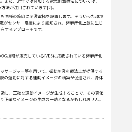
す。また、近年では付加する電気刺激療法については、
CCFES）という方法が注目されています[2]。
ても同様の筋肉に刺激電極を設置します。そういった環境
筋電がセンサー電極により認知され、非麻痺側上肢に生じ
を有するアプローチです。
つOG技研が販売しているIVESに搭載されている非麻痺側
ッサージャー等を用いて、振動刺激を療法士が提供する
上肢の運動に対する運動イメージの構築が促進され、身体
造し、正確な運動イメージが生成することで、その真価
より正確なイメージの生成の一助となるかもしれません。