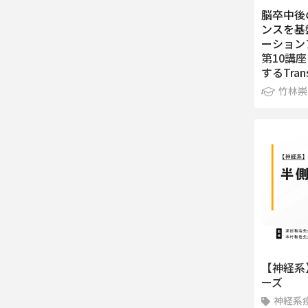
脳卒中後
ンスを基
ーション
第10講
するTran
竹林崇
【神経系
ーズ
神経系