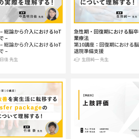
– 総論から介入におけるIoT
急性期・回復期における脳卒
 –
業療法
– 総論から介入におけるIoT
第10講座：回復期における
 –
退院準備支援
日佳 先生
生田純一 先生