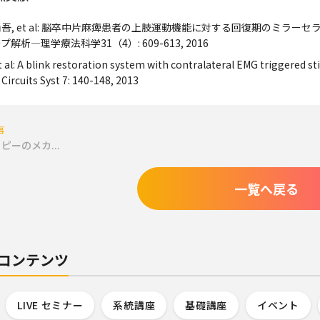
上尚吾, et al: 脳卒中片麻痺患者の上肢運動機能に対する回復期のミ
解析―理学療法科学31（4）: 609-613, 2016
 et al: A blink restoration system with contralateral EMG triggered s
ircuits Syst 7: 140-148, 2013
事
ピーのメカ...
一覧へ戻る
コンテンツ
LIVE セミナー
系統講座
基礎講座
イベント