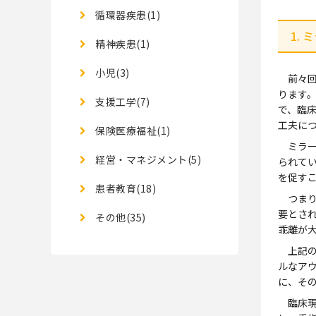
循環器疾患(1)
1.
精神疾患(1)
小児(3)
前々回
ります
支援工学(7)
で、臨
工夫に
保険医療福祉(1)
ミラー
経営・マネジメント(5)
られて
を促す
患者教育(18)
つまり
要とさ
その他(35)
乖離が
上記の
ルなア
に、そ
臨床現