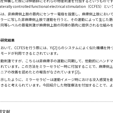
指を伸展した際には伸筋群にそれらの物理刺激を付加するというもので
laterally controlled functional electrical stimulation（
ESは、非麻痺側上肢の筋肉にセンサー電極を設置し、麻痺側上肢におい
ミラーに写した非麻痺側上肢で運動を行うと、その運動によって生じた
と同等レベルの筋電刺激が麻痺側上肢の同様の筋肉に提供される仕組み
Sの研究結果
いて、CCFESを行う際には、Yi[2]らのシステムによく似た機構を持
ーモードが利用できるとされています。
動刺激ですが、こちらは非麻痺手の運動に同期して、他動的にハンドマ
されています。この方法をミラーセラピー時に付加することで、麻痺側
ニアの改善を認めたとの報告がなされています[2]。
示したように、ミラーセラピーは運動イメージ時における没入感覚を創
できると考えられています。今回紹介した物理療法を付加することで、
照文献