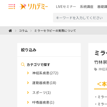
LIVEセミナー
系統講座
基礎
ミラーセラピーの実際について
コラム
絞り込み
ミラ
竹林崇
カテゴリで探す
神経
神経系疾患(272)
＜本
運動器疾患(18)
スポーツ(1)
・ミラ
呼吸器疾患(1)
・ミラ