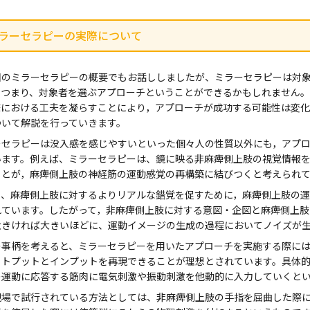
 ミラーセラピーの実際について
のミラーセラピーの概要でもお話ししましたが、ミラーセラピーは対象
。つまり、対象者を選ぶアプローチということができるかもしれません
床における工夫を凝らすことにより，アプローチが成功する可能性は変
ついて解説を行っていきます。
セラピーは没入感を感じやすいといった個々人の性質以外にも，アプロ
います。例えば、ミラーセラピーは、鏡に映る非麻痺側上肢の視覚情報
ことが，麻痺側上肢の神経筋の運動感覚の再構築に結びつくと考えられ
、麻痺側上肢に対するよりリアルな錯覚を促すために，麻痺側上肢の運
れています。したがって，非麻痺側上肢に対する意図・企図と麻痺側上
大きければ大きいほどに、運動イメージの生成の過程においてノイズが生
事柄を考えると、ミラーセラピーを用いたアプローチを実施する際には
ウトプットとインプットを再現できることが理想とされています。具体
の運動に応答する筋肉に電気刺激や振動刺激を他動的に入力していくと
場で試行されている方法としては、非麻痺側上肢の手指を屈曲した際に