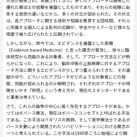
方法が開発され、実施されてきた。多くのアプローチは開発した
優れた療法士の経験を基盤としたものであり、それらの経験に由
来する思想の違いなどから、多くの対立が認められた。その対立
は、各アプローチに関する技術や知識を教育する団体間、それら
に所属する個人による批判の応酬が、学会やセミナーなど様々な
場面で繰り広げられたと伝聞されている．
しかしながら、昨今では、エビデンスを基盤とした医療
（Evidence based Medicine）と言った概念が普及し、徐々に臨
床研究から効能のある対象者、そして、アプローチ方法などが明
らかになった．これにより、脳卒中後の上肢麻痺に対するアプロ
ーチ方法に関するエビデンスが少しずつ蓄えられてきた．その遍
歴の中で、どういったアプローチがどのような対象者にどの程
度、効能が認められるのか解明され、それぞれのアプローチの特
徴をいかす『併用』という考え方が、現在のスタンダードである
と筆者は考えている。
さて、これらの論争の中心に長く存在するアプローチがある。か
つてはボバース療法、現在はボバースコンセプトと呼ばれる手法
である。この手法はイギリスの医師、そして理学療法士であるボ
バース夫妻により開発されたリハビリテーションにおける概念の
一つと考えられている。この手法は1940年ごろに始祖により開