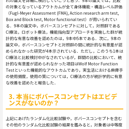
れの論文を詳細に検討していこうと思う．9本の論文では，比較
の対象となっているアウトカムが全て身体機能・構造レベル評価
（Fugl-Meyer Assessment (FMA), Action research arm test,
Box and Block test, Motor functional test）が用いられてい
る．9本の論文中，ボバースコンセプトに対して，対照群である
CI療法，ロボット療法，機能指向型アプローチを実施した群が統
計的な有意な改善を認めたのは，9本中5本である．次に，9本の
論文中，ボバースコンセプトと対照群の間に統計的な有意差が認
められなかった研究が4本示されている．ただし，このうち1本は
CI療法と比較検討中がなされているが，群間の比較において、統
計的な有意差が認められなかった項目はWolf Motor Function
Testといった機能的なアウトカムであり，実生活における麻痺手
の使用頻度，使用の質については，CI療法の方が統計学的に有意
な改善を認めたと報告した．
3. 本当にボバースコンセプトはエビデ
ンスがないのか？
上記にあげたランダム化比較試験や，ボバースコンセプトを含む
その他のランダム化比較試験の結果を鑑みると，対象者は中等度