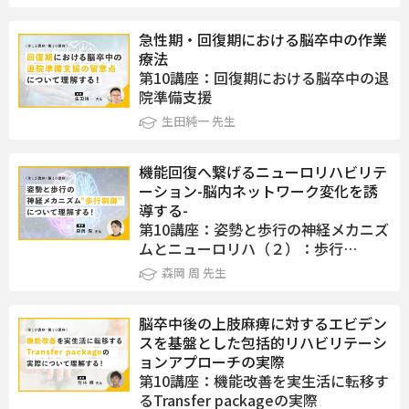
急性期・回復期における脳卒中の作業
療法
第10講座：回復期における脳卒中の退
院準備支援
生田純一 先生
機能回復へ繋げるニューロリハビリテ
ーション-脳内ネットワーク変化を誘
導する-
第10講座：姿勢と歩行の神経メカニズ
ムとニューロリハ（２）：歩行…
森岡 周 先生
脳卒中後の上肢麻痺に対するエビデン
スを基盤とした包括的リハビリテーシ
ョンアプローチの実際
第10講座：機能改善を実生活に転移す
るTransfer packageの実際