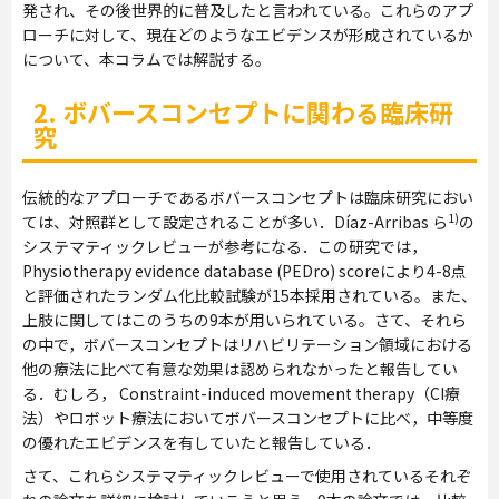
発され、その後世界的に普及したと言われている。これらのアプ
ローチに対して、現在どのようなエビデンスが形成されているか
について、本コラムでは解説する。
2. ボバースコンセプトに関わる臨床研
究
伝統的なアプローチであるボバースコンセプトは臨床研究におい
1)
ては、対照群として設定されることが多い．Díaz-Arribas ら
の
システマティックレビューが参考になる．この研究では，
Physiotherapy evidence database (PEDro) scoreにより4-8点
と評価されたランダム化比較試験が15本採用されている。また、
上肢に関してはこのうちの9本が用いられている。さて、それら
の中で，ボバースコンセプトはリハビリテーション領域における
他の療法に比べて有意な効果は認められなかったと報告してい
る．むしろ， Constraint-induced movement therapy（CI療
法）やロボット療法においてボバースコンセプトに比べ，中等度
の優れたエビデンスを有していたと報告している．
さて、これらシステマティックレビューで使用されているそれぞ