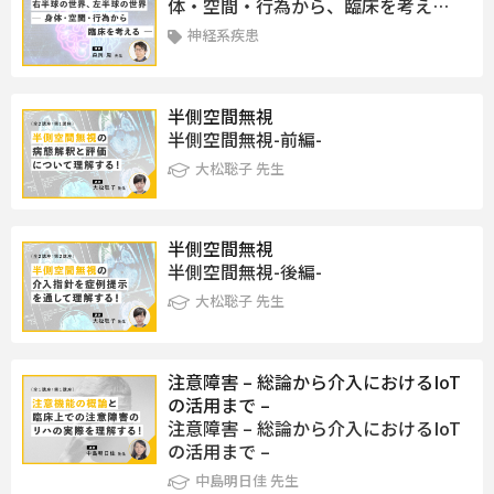
体・空間・行為から、臨床を考え…
神経系疾患
半側空間無視
半側空間無視-前編-
大松聡子 先生
半側空間無視
半側空間無視-後編-
大松聡子 先生
注意障害 – 総論から介入におけるIoT
の活用まで –
注意障害 – 総論から介入におけるIoT
の活用まで –
中島明日佳 先生