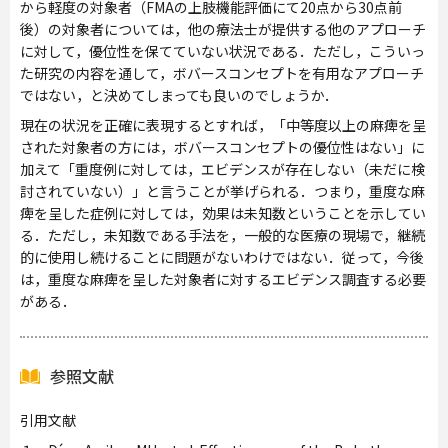
から軽度の対象者（FMAの上肢機能評価にて20点から30点前
後）の対象者については，他の療法士が提供する他のアプローチ
に対して，優位性を保てていない状況である．ただし，こういっ
た研究の内容を通して，ボバースコンセプトを有用なアプローチ
ではない，と決めてしまっても良いのでしょうか．
現在の状況を正確に表現するとすれば，「中等度以上の麻痺を呈
された対象者の方には，ボバースコンセプトの優位性はない」に
加えて「重度例に対しては，エビデンスが存在しない（未だに検
討されていない）」と言うことが挙げられる．つまり，重度な麻
痺を呈した症例に対しては，効果は未知数ということを示してい
る．ただし，未知数である手法を，一般的な医療の現場で，継続
的に使用し続けることに問題がないわけではない．従って，今後
は，重度な麻痺を呈した対象者に対するエビデンス調査する必要
がある．
参照文献
引用文献