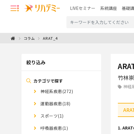
LIVEセミナー
系統講座
基礎
ARAT_4
コラム
絞り込み
ARA
竹林崇
カテゴリで探す
神経
神経系疾患(272)
運動器疾患(18)
AR
スポーツ(1)
1. A
呼吸器疾患(1)