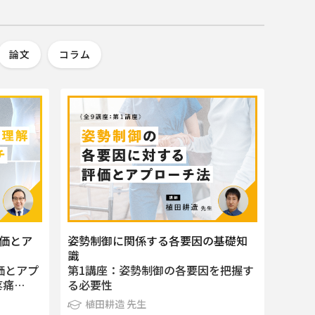
論文
コラム
価とア
姿勢制御に関係する各要因の基礎知
識
価とアプ
第1講座：姿勢制御の各要因を把握す
疼痛…
る必要性
植田耕造 先生