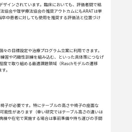
うデザインされています。臨床においても、評価者間で結
法協会や理学療法協会の推奨アウトカムにもARATは挙
の脳卒中患者に対しても使用を推奨する評価法と位置づけ
個々の目標設定や治療プログラム立案に利用できます。
作練習や巧緻性訓練を組み込む、といった具体策につなげ
程度で取り組める最適課題領域（Raschモデルの遷移
ます。
椅子が必要です。特にテーブルの高さや椅子の座面な
い可能性があります（幸い研究ではテーブル高さの違いは
、病棟や在宅で実施する場合は事前準備や持ち運びの手間