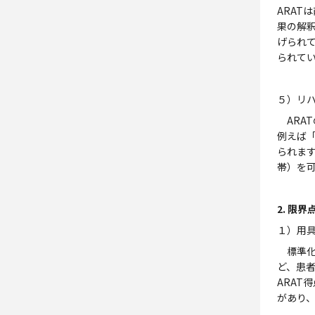
ARA
果の解
げられ
られて
５）リ
ARA
例えば
られます
帯）を可
2. 限界
１）用
標準化
ど、患
ARA
があり