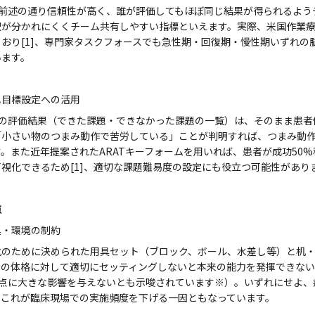
Tは前述の通り信頼性が高く、誰が評価してもほぼ同じ結果が得られるよ
釈が分かれにくくチーム共有しやすい指標といえます。実際、米国作業療
ており[1]、専門家タスクフォースでも急性期・回復期・慢性期いずれ
います。
ハ目標設定への活用
Tの評価結果（できた課題・できなかった課題の一覧）は、そのまま患者
「小さい物のつまみ動作で苦労している」ことが判明すれば、つまみ動
。また近年提案されたARATキーフォームを用いれば、患者が成功50%
視化できるため[1]、適切な課題難易度の設定にも役立つ可能性があり
点
具・環境の制約
のために決められた用具セット（ブロック、ボール、水差し等）と机・
者の体格に対して適切にセッティングしないと本来の能力を発揮できな
T得点に大きな影響を与えないとも示唆されています※）。いずれにせよ
、これが臨床現場での実施頻度を下げる一因ともなっています。