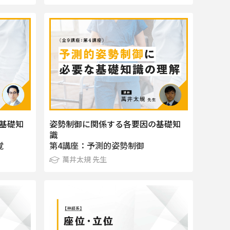
基礎知
姿勢制御に関係する各要因の基礎知
識
覚
第4講座：予測的姿勢制御
萬井太規 先生