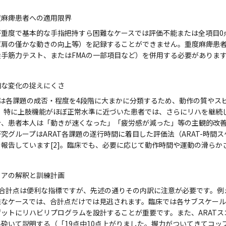
度麻痺患者への適用限界
重度で基本的な手指把持すら困難なケースでは評価不能または全項目0点
ば肩の僅かな動きの向上等）を記録することができません。重度麻痺患
徒手筋力テスト、またはFMAの一部項目など）を併用する必要がありま
細な変化の捉えにくさ
Tは各課題の成否・程度を4段階に大まかに分類するため、動作の質やス
]。特に上肢機能がほぼ正常水準に近づいた患者では、さらにリハを継続し
合、患者本人は「動きが速くなった」「疲労感が減った」等の主観的改善
究グループはARAT各課題の遂行時間に着目した評価法（ARAT-時
を報告しています[2]。臨床でも、必要に応じて動作時間や運動の滑らか
コアの解釈と訓練計画
合計点は便利な指標ですが、先述の通りその内訳に注意が必要です。例えばG
難なケースでは、合計点だけでは見逃されます。臨床では各サブスケール
ゲットにリハビリプログラムを設計することが重要です。また、ARAT
み砕いて説明する（「19点中10点上がりました。握力がついてきてコ