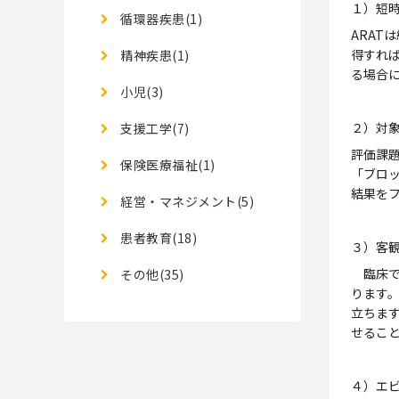
１）短
循環器疾患(1)
ARAT
得すれ
精神疾患(1)
る場合
小児(3)
２）対
支援工学(7)
評価課
保険医療福祉(1)
「ブロ
結果を
経営・マネジメント(5)
患者教育(18)
３）客
臨床で
その他(35)
ります
立ちま
せるこ
４）エ