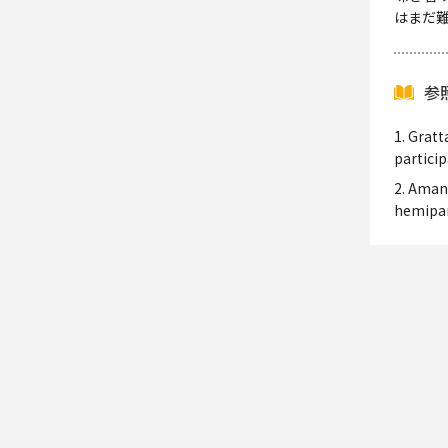
はまだ
参
1. Gratt
particip
2. Amano
hemipare