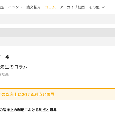
講座
イベント
論文紹介
コラム
アーカイブ動画
その他
T_4
先生のコラム
系疾患
ATの臨床上における利点と限界
RATの臨床上の利用における利点と限界