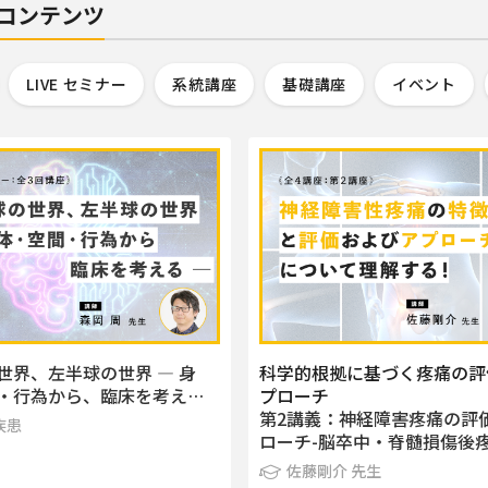
コンテンツ
LIVE セミナー
系統講座
基礎講座
イベント
世界、左半球の世界 ― 身
科学的根拠に基づく疼痛の評
・行為から、臨床を考え…
プローチ
第2講義：神経障害疼痛の評
疾患
ローチ-脳卒中・脊髄損傷後
佐藤剛介 先生