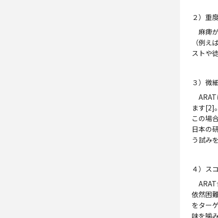
２）重
麻痺が
（例え
ストや
３）微
ARA
ます[2
この場
日本の研
う試み
４）ス
ARAT
依然困
をター
味を噛