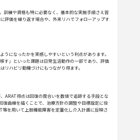
す。訓練や資格も特に必要なく、基本的な実施手順さえ習
的に評価を繰り返す場合や、外来リハでフォローアップす
るようになったかを実感しやすいという利点があります。
で移す」といった課題は日常生活動作の一部であり、評価
れはリハビリ動機づけにもつながり得ます。
ARAT得点は回復の度合いを数値で追跡する手段とな
能回復曲線を描くことで、治療方針の調整や目標設定に役
AT等を用いて上肢機能障害を定量化し介入計画に反映さ