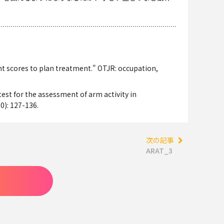
ent scores to plan treatment." OTJR: occupation,
test for the assessment of arm activity in
0): 127-136.
次の記事
ARAT_3