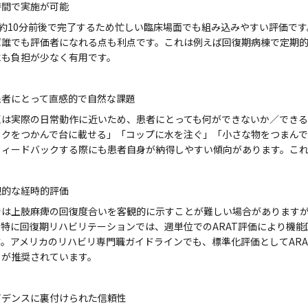
時間で実施が可能
は約10分前後で完了するため忙しい臨床場面でも組み込みやすい評価で
ば誰でも評価者になれる点も利点です。これは例えば回復期病棟で定期
にも負担が少なく有用です。
象者にとって直感的で自然な課題
題は実際の日常動作に近いため、患者にとっても何ができないか／でき
ックをつかんで台に載せる」「コップに水を注ぐ」「小さな物をつまん
フィードバックする際にも患者自身が納得しやすい傾向があります。こ
観的な経時的評価
は上肢麻痺の回復度合いを客観的に示すことが難しい場合がありますが、
。特に回復期リハビリテーションでは、週単位でのARAT評価により機
す。アメリカのリハビリ専門職ガイドラインでも、標準化評価としてAR
とが推奨されています。
ビデンスに裏付けられた信頼性