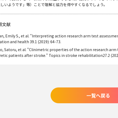
難しいようです」等）ことで理解と協力を得やすくなるでしょう。
照文献
an, Emily S., et al. "Interpreting action research arm test assessm
ation and health 39.1 (2019): 64-73.
, Satoru, et al. "Clinimetric properties of the action research arm 
tic patients after stroke." Topics in stroke rehabilitation27.2 (202
一覧へ戻る