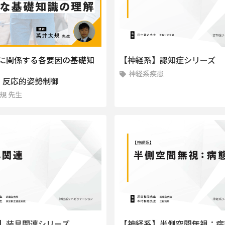
に関係する各要因の基礎知
【神経系】認知症シリーズ
神経系疾患
：反応的姿勢制御
規 先生
】装具関連シリーズ
【神経系】半側空間無視：病