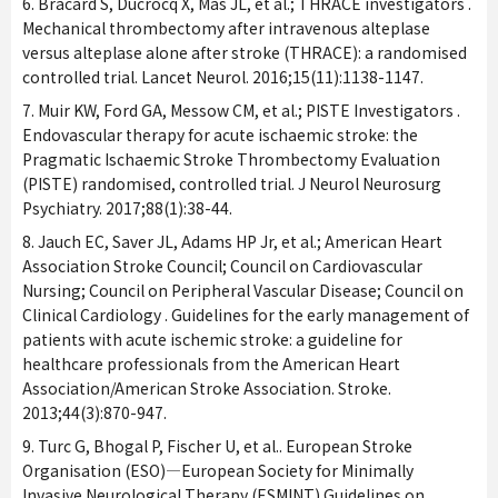
6. Bracard S, Ducrocq X, Mas JL, et al.; THRACE investigators .
Mechanical thrombectomy after intravenous alteplase
versus alteplase alone after stroke (THRACE): a randomised
controlled trial. Lancet Neurol. 2016;15(11):1138-1147.
7. Muir KW, Ford GA, Messow CM, et al.; PISTE Investigators .
Endovascular therapy for acute ischaemic stroke: the
Pragmatic Ischaemic Stroke Thrombectomy Evaluation
(PISTE) randomised, controlled trial. J Neurol Neurosurg
Psychiatry. 2017;88(1):38-44.
8. Jauch EC, Saver JL, Adams HP Jr, et al.; American Heart
Association Stroke Council; Council on Cardiovascular
Nursing; Council on Peripheral Vascular Disease; Council on
Clinical Cardiology . Guidelines for the early management of
patients with acute ischemic stroke: a guideline for
healthcare professionals from the American Heart
Association/American Stroke Association. Stroke.
2013;44(3):870-947.
9. Turc G, Bhogal P, Fischer U, et al.. European Stroke
Organisation (ESO)—European Society for Minimally
Invasive Neurological Therapy (ESMINT) Guidelines on