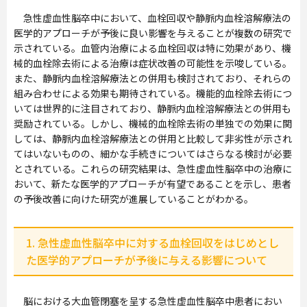
急性虚血性脳卒中において、血栓回収や静脈内血栓溶解療法の
医学的アプローチが予後に良い影響を与えることが複数の研究で
示されている。血管内治療による血栓回収は特に効果があり、機
械的血栓除去術による治療は症状改善の可能性を示唆している。
また、静脈内血栓溶解療法との併用も検討されており、それらの
組み合わせによる効果も期待されている。機能的血栓除去術につ
いては世界的に注目されており、静脈内血栓溶解療法との併用も
奨励されている。しかし、機械的血栓除去術の単独での効果に関
しては、静脈内血栓溶解療法との併用と比較して非劣性が示され
てはいないものの、細かな手続きについてはさらなる検討が必要
とされている。これらの研究結果は、急性虚血性脳卒中の治療に
おいて、新たな医学的アプローチが有望であることを示し、患者
の予後改善に向けた研究が進展していることがわかる。
1. 急性虚血性脳卒中に対する血栓回収をはじめとし
た医学的アプローチが予後に与える影響について
脳における大血管閉塞を呈する急性虚血性脳卒中患者におい