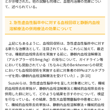
とが示唆された。他の試験も同様に、血管内治療の効果につい
て、述べられている。
2. 急性虚血性脳卒中に対する血栓回収と静脈内血栓
溶解療法の併用療法の効果について
上記にもあるように、血栓回収術は、急性虚血性脳卒中に対す
る新たな治療法として、注目されている。これらに加えて、最近
では、機能的血栓除去術を実施する前に、静脈内血栓溶解療法
（アルテプラーゼ0.9mg/kg）の投与について、ガイドライン等
においても奨励されている（ちなみに先のBerkhemerらの研究
においても血栓回収術を実施する前に対象者の89%はアルテプラ
ーぜを用い静脈内血栓溶解療法を受けていた）。[8-10]
Suzukiらは、急性虚血性脳卒中を呈した対象者に対して、機械
的血栓除去術単独が、静脈内血栓溶解療法と機械的血栓除去術を
併用した群に対して、どのような結果を示すのかについて、検証
を行なっている。その結果、急性大血管閉塞脳卒中患者におい
て、機械的血栓除去術単独は、静脈内血栓溶解療法＋機械的血栓