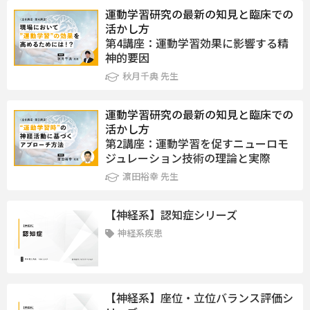
運動学習研究の最新の知見と臨床での
活かし方
第4講座：運動学習効果に影響する精
神的要因
秋月千典 先生
運動学習研究の最新の知見と臨床での
活かし方
第2講座：運動学習を促すニューロモ
ジュレーション技術の理論と実際
濵田裕幸 先生
【神経系】認知症シリーズ
神経系疾患
【神経系】座位・立位バランス評価シ