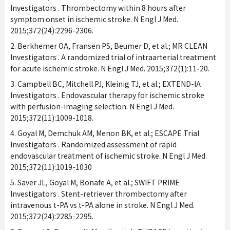
Investigators . Thrombectomy within 8 hours after
symptom onset in ischemic stroke. N Engl J Med.
2015;372(24):2296-2306.
2. Berkhemer OA, Fransen PS, Beumer D, et al.; MR CLEAN
Investigators . A randomized trial of intraarterial treatment
for acute ischemic stroke. N Engl J Med. 2015;372(1):11-20.
3. Campbell BC, Mitchell PJ, Kleinig TJ, et al.; EXTEND-IA
Investigators . Endovascular therapy for ischemic stroke
with perfusion-imaging selection. N Engl J Med.
2015;372(11):1009-1018.
4. Goyal M, Demchuk AM, Menon BK, et al.; ESCAPE Trial
Investigators . Randomized assessment of rapid
endovascular treatment of ischemic stroke. N Engl J Med.
2015;372(11):1019-1030
5. Saver JL, Goyal M, Bonafe A, et al.; SWIFT PRIME
Investigators . Stent-retriever thrombectomy after
intravenous t-PA vs t-PA alone in stroke. N Engl J Med.
2015;372(24):2285-2295.