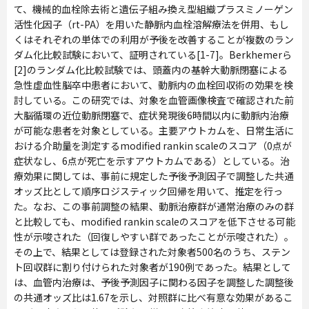
て、機械的血栓除去術と遺伝子組み換え型組織プラスミノーゲン
活性化因子（rt-PA）を用いた静脈内血栓溶解療法を併用、もし
くはそれぞれの単体での利用が予後を改善することが複数のラン
ダム化比較試験において、証明されている[1-7]。Berkhemerら
[2]のランダム化比較試験では、頭蓋内の基幹大動脈閉塞による
急性虚血性脳卒中患者において、動脈内の血栓回収術の効果を検
討している。この研究では、対象を血管画像検査で確認された前
大脳循環の近位動脈閉塞で、症状発現後6時間以内に動脈内治療
が可能な患者を対象としている。主要アウトカムを、日常生活に
おける介助量を測定するmodified rankin scaleのスコア（0点が
症状なし、6点が死亡を示すアウトカムである）としている。治
療効果に関しては、事前に規定した予後予測因子で調整した共通
オッズ比として順序ロジスティック回帰を用いて、推定を行っ
た。なお、この事前調整の結果、動脈治療群が通常治療のみの群
と比較しても、modified rankin scaleのスコアを低下させる可能
性が示唆された（回復しやすい群であったことが示唆された）。
その上で、結果としては登録された対象者500名のうち、ステン
ト回収群に割り付けられた対象者が190例であった。結果として
は、血管内治療は、予後予測因子に関わる因子を調整した調整後
の共通オッズ比は1.67を示し、対照群に比べ有意な効果があるこ