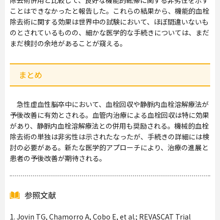
除去術併用と比較して、良好な機能的転帰に関する非劣性を示す
ことはできなかったと報告した。これらの結果から、機能的血栓
除去術に関する効果は世界中の試験において、ほぼ間違いないも
のとされているものの、細かな医学的な手続きについては、まだ
まだ検討の余地があることが窺える。
まとめ
急性虚血性脳卒中において、血栓回収や静脈内血栓溶解療法が
予後改善に有効とされる。血管内治療による血栓回収は特に効果
があり、静脈内血栓溶解療法との併用も奨励される。機械的血栓
除去術の単独は非劣性は示されたなったが、手続きの詳細には検
討の必要がある。新たな医学的アプローチにより、治療の進展と
患者の予後改善が期待される。
参照文献
1. Jovin TG, Chamorro A, Cobo E, et al.; REVASCAT Trial