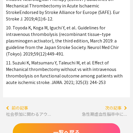
Mechanical Thrombectomy in Acute Ischaemic
StrokeEndorsed by Stroke Alliance for Europe (SAFE). Eur
Stroke J. 2019;4(1):6-12.
10. Toyoda K, Koga M, Iguchi Y, et al.. Guidelines for
intravenous thrombolysis (recombinant tissue–type
plasminogen activator), the third edition, March 2019: a
guideline from the Japan Stroke Society. Neurol Med Chir
(Tokyo). 2019;59(12):449-491.
11. Suzuki K, Matsumaru Y, Taleuchi M, et al. Effect of
Mechanical thrombectomy without vs with intravenous
thrombolysis on functional outcome among patients with
acute ischemic stroke. JAMA. 2021; 325(3): 244-253
前の記事
次の記事
社会参加に関わるアウ...
急性期虚血性脳卒中に...
一覧へ戻る