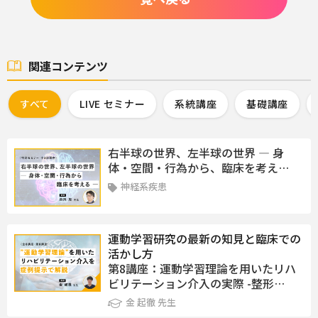
関連コンテンツ
すべて
LIVE セミナー
系統講座
基礎講座
右半球の世界、左半球の世界 ― 身
体・空間・行為から、臨床を考え…
神経系疾患
運動学習研究の最新の知見と臨床での
活かし方
第8講座：運動学習理論を用いたリハ
ビリテーション介入の実際 -整形…
金 起徹 先生