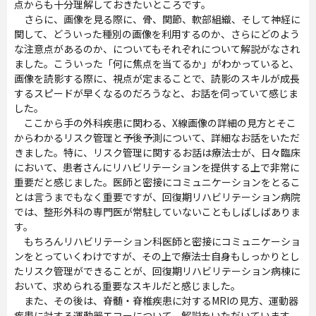
点からも十分理解しておきたいところです。
さらに、画像を見る際に、骨、関節、軟部組織、そして神経に
関して、どういった種別の画像を利用するのか、さらにどのよう
な注意点があるのか、についてもそれぞれについて解説がなされ
ました。こういった「何に焦点を当てるか」がわかっていると、
画像を読影する際に、視点が定まることで、読影のスキルが成長
するスピードが早くなるのだろうなと、お話を伺っていて感じま
した。
ここから手の外科疾患に関わる、X線画像の詳細の見方とそこ
からわかるリスク管理と予後予測について、詳細なお話をいただ
きました。特に、リスク管理に関するお話は療法士が、日々臨床
において、患者さんにリハビリテーションを提供する上で非常に
重要だと感じました。医師と密接にコミュニケーションをとるこ
とは言うまでもなく重要ですが、回復期リハビリテーション病院
では、整形外科の専門医が常駐していないこともしばしばありま
す。
もちろんリハビリテーション科医師と密接にコミュニケーショ
ンをとっていくわけですが、その上で療法士自身もしっかりとし
たリスク管理ができることが、回復期リハビリテーション病棟に
おいて、求められる重要なスキルだと感じました。
また、その後は、脊髄・脊椎疾患に対するMRIの見方、運動器
疾患に対する運動器エコーについて、解説をいただいています。