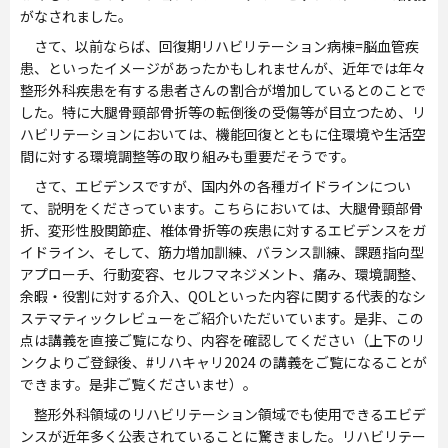
がなされました。
さて、以前ならば、回復期リハビリテーション病棟=脳血管疾
患、といったイメージがあったかもしれませんが、近年では年々
整形外科疾患を有する患者さんの割合が増加しているとのことで
した。特に大腿骨頸部骨折等の転倒後の受傷等が目立つため、リ
ハビリテーションにおいては、機能回復とともに住環境や生活空
間に対する環境調整等の取り組みも重要だそうです。
さて、エビデンスですが、国内外の各種ガイドラインについ
て、説明をくださっています。こちらにおいては、大腿骨頸部骨
折、変形性股関節症、椎体骨折等の疾患に対するエビデンスをガ
イドライン、そして、筋力増加訓練、バランス訓練、課題指向型
アプローチ、行動変容、セルフマネジメント、痛み、環境調整、
余暇・役割に対する介入、QOLといった内容に関する代表的なシ
ステマティックレビューをご紹介いただいています。是非、この
点は講義を直接ご覧になり、内容を確認してください（上下のリ
ンクよりご登録後、#リハキャリ2024 の講義をご覧になることが
できます。是非ご覧くださいませ）。
整形外科領域のリハビリテーション領域でも使用できるエビデ
ンスが近年多く公表されていることに驚きました。リハビリテー