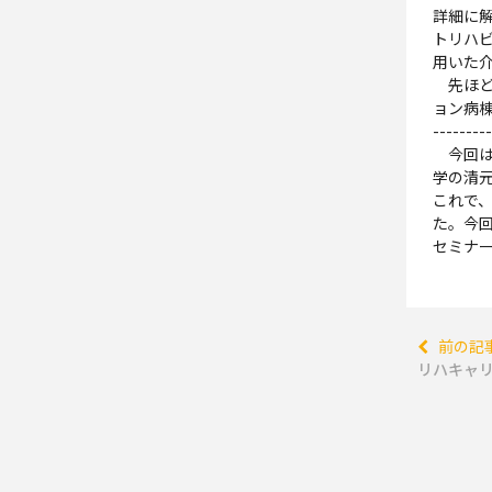
詳細に
トリハ
用いた
先ほど
ョン病
---------
今回は、
学の清
これで、
た。今
セミナ
前の記
リハキャリ2