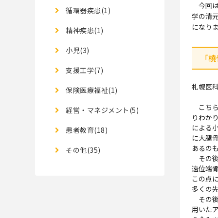
今回は、
循環器疾患(1)
学の清
になり
精神疾患(1)
小児(3)
「橈
支援工学(7)
札幌医
保険医療福祉(1)
こちら
経営・マネジメント(5)
りわか
による
患者教育(18)
に大腿
あるの
その他(35)
その後
遠位端
この点
多くの
その後
用いた