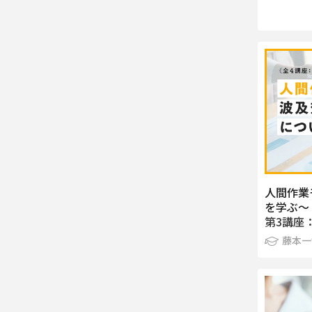
人間作業
を学ぶ～
第3講座
藤本一